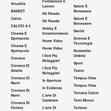
Formazione E
Attualità
Lavoro
Salute E
BASKET
Benessere
Hit Parade
Calcio
Salute E
Hit Parade
Benessere
CALCIO A 5
Hobby E
Sanità
Cinema E
Intrattenimento
Spettacolo
Scienza E
Home Video
Tecnologia
Cinema E
Home Video
Spettacolo
Sommelier
I Dvd Più
Umbria
Cronaca
Noleggiati
Sport
Cronaca Di
I Dvd Più
Amelia
Teatro
Noleggiati
Cronaca Di
Tempus Vitae
In Apertura
Narni
Tempus Vitae
In Evidenza
Cronaca Di
Ternana Calcio
Narni
L'arte Di
Cambiare
Terni Motori
Cronaca Di
Orvieto
L'arte Di
Turismo