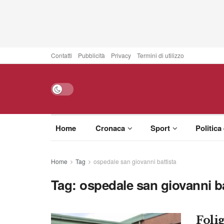
Contatti
Pubblicità
Privacy
Termini di utilizzo
Home
Cronaca
Sport
Politica
Home
Tag
ospedale san giovanni battista
Tag:
ospedale san giovanni ba
Foli