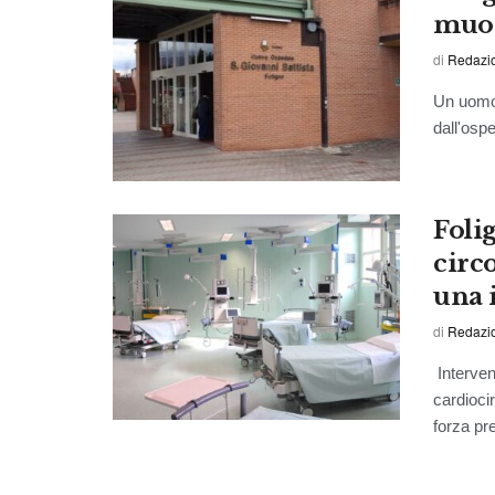
muor
di
Redazi
Un uomo 
dall'osp
Folig
circo
una 
di
Redazio
Intervent
cardiocir
forza pre