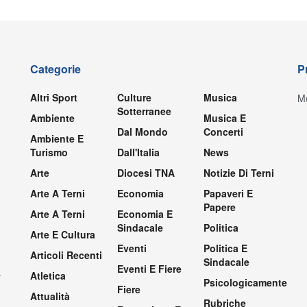
Categorie
P
Altri Sport
Culture
Musica
Mo
Sotterranee
Ambiente
Musica E
Dal Mondo
Concerti
Ambiente E
Turismo
Dall'Italia
News
Arte
Diocesi TNA
Notizie Di Terni
Arte A Terni
Economia
Papaveri E
Papere
Arte A Terni
Economia E
Sindacale
Politica
Arte E Cultura
Eventi
Politica E
Articoli Recenti
Sindacale
Eventi E Fiere
.
Atletica
Psicologicamente
Fiere
Attualità
Rubriche