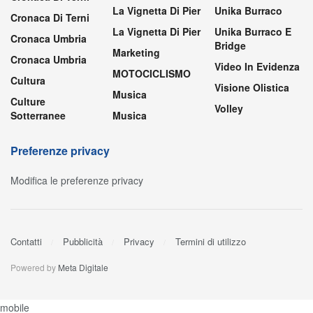
La Vignetta Di Pier
Unika Burraco
Cronaca Di Terni
La Vignetta Di Pier
Unika Burraco E
Cronaca Umbria
Bridge
Marketing
Cronaca Umbria
Video In Evidenza
MOTOCICLISMO
Cultura
Visione Olistica
Musica
Culture
Volley
Sotterranee
Musica
Preferenze privacy
Modifica le preferenze privacy
Contatti
Pubblicità
Privacy
Termini di utilizzo
Powered by
Meta Digitale