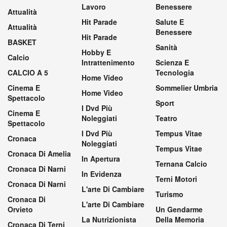
Lavoro
Benessere
Attualità
Hit Parade
Salute E
Attualità
Benessere
Hit Parade
BASKET
Sanità
Hobby E
Calcio
Intrattenimento
Scienza E
CALCIO A 5
Tecnologia
Home Video
Cinema E
Sommelier Umbria
Home Video
Spettacolo
Sport
I Dvd Più
Cinema E
Noleggiati
Teatro
Spettacolo
I Dvd Più
Tempus Vitae
Cronaca
Noleggiati
Tempus Vitae
Cronaca Di Amelia
In Apertura
Ternana Calcio
Cronaca Di Narni
In Evidenza
Terni Motori
Cronaca Di Narni
L'arte Di Cambiare
Turismo
Cronaca Di
L'arte Di Cambiare
Orvieto
Un Gendarme
La Nutrizionista
Della Memoria
Cronaca Di Terni