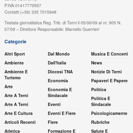
P.IVA 01417770557
Contatti (+39) 335 7015948
Testata giornalistica Reg. Trib. di Terni il 05/06/09 al nr. 905 N.
07/09 – Direttore Responsabile: Marcello Guerrieri
Categorie
Altri Sport
Dal Mondo
Musica E Concerti
Ambiente
Dall'Italia
News
Ambiente E
Diocesi TNA
Notizie Di Terni
Turismo
Economia
Papaveri E Papere
Arte
Economia E
Politica
Arte A Terni
Sindacale
Politica E
Arte A Terni
Eventi
Sindacale
Arte E Cultura
Eventi E Fiere
Psicologicamente
Articoli Recenti
Fiere
Rubriche
Atletica
Formazione E
Salute E