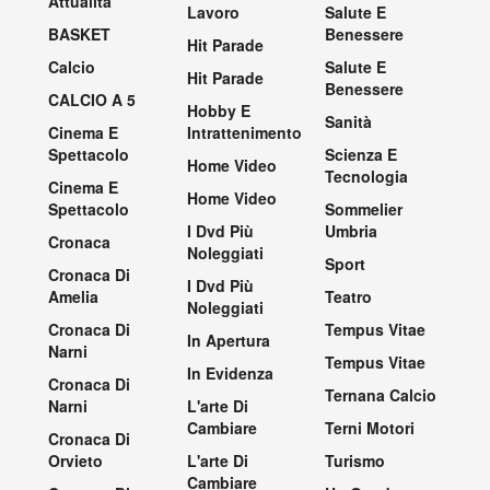
Attualità
Lavoro
Salute E
BASKET
Benessere
Hit Parade
Calcio
Salute E
Hit Parade
Benessere
CALCIO A 5
Hobby E
Sanità
Cinema E
Intrattenimento
Spettacolo
Scienza E
Home Video
Tecnologia
Cinema E
Home Video
Spettacolo
Sommelier
I Dvd Più
Umbria
Cronaca
Noleggiati
Sport
Cronaca Di
I Dvd Più
Amelia
Teatro
Noleggiati
Cronaca Di
Tempus Vitae
In Apertura
Narni
Tempus Vitae
In Evidenza
Cronaca Di
Ternana Calcio
Narni
L'arte Di
Cambiare
Terni Motori
Cronaca Di
Orvieto
L'arte Di
Turismo
Cambiare