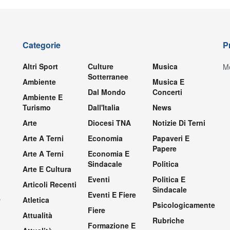
Categorie
P
Altri Sport
Culture
Musica
Mo
Sotterranee
Ambiente
Musica E
Dal Mondo
Concerti
Ambiente E
Turismo
Dall'Italia
News
Arte
Diocesi TNA
Notizie Di Terni
Arte A Terni
Economia
Papaveri E
Papere
Arte A Terni
Economia E
Sindacale
Politica
Arte E Cultura
Eventi
Politica E
Articoli Recenti
Sindacale
Eventi E Fiere
.
Atletica
Psicologicamente
Fiere
Attualità
Rubriche
Formazione E