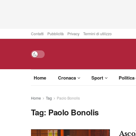
Contatti
Pubblicità
Privacy
Termini di utilizzo
Home
Cronaca
Sport
Politica
Home
Tag
Paolo Bonolis
Tag:
Paolo Bonolis
Asco