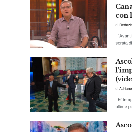
Cana
con 
di
Redazi
"Avanti 
serata d
Ascol
l’imp
(vide
di
Adriano
E' tempo
ultime p
Ascol