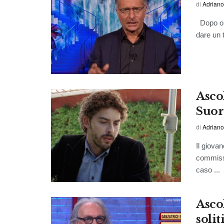
di
Adriano
Dopo olt
dare un t
Asco
Suor 
di
Adriano
Il giova
commissa
caso ...
Ascol
solit