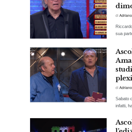
dimo
di
Adriano
Riccardo
sua parte
Ascol
Amad
studi
plexi
di
Adriano
Sabato d
infatti,
Asco
l’edi