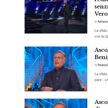
senza
Vero
di
Adriano
La sfida
con la ri
Ascol
Beni
di
Redazi
La sfida
pare - va
Ascol