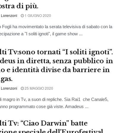
stra di più.
 Lorenzoni
1 GIUGNO 2020
 Fogli ha movimentato la serata televisiva di sabato con la
cipazione a "I soliti ignoti", il game show ...
ti Tv:sono tornati “I soliti ignoti”.
eus in diretta, senza pubblico in
o e identità divise da barriere in
gas.
 Lorenzoni
25 MAGGIO 2020
i magro in Tv, a suon di repliche. Sia Rai1 che Canale5,
 hanno programmato cose già viste. Amadeus ...
lti Tv: “Ciao Darwin” batte
zione speciale dell’Eurofestival,