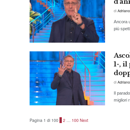
d’ann
di
Adriano
Ancora u
più spetta
Ascol
1^, i
dopp
di
Adriano
Il parad
migliori 
Pagina 1 di 100
1
2
…
100
Next