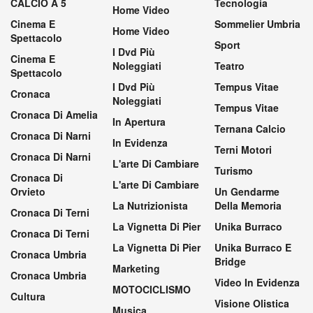
CALCIO A 5
Tecnologia
Home Video
Cinema E
Sommelier Umbria
Home Video
Spettacolo
Sport
I Dvd Più
Cinema E
Noleggiati
Teatro
Spettacolo
I Dvd Più
Tempus Vitae
Cronaca
Noleggiati
Tempus Vitae
Cronaca Di Amelia
In Apertura
Ternana Calcio
Cronaca Di Narni
In Evidenza
Terni Motori
Cronaca Di Narni
L'arte Di Cambiare
Turismo
Cronaca Di
L'arte Di Cambiare
Orvieto
Un Gendarme
La Nutrizionista
Della Memoria
Cronaca Di Terni
La Vignetta Di Pier
Unika Burraco
Cronaca Di Terni
La Vignetta Di Pier
Unika Burraco E
Cronaca Umbria
Bridge
Marketing
Cronaca Umbria
Video In Evidenza
MOTOCICLISMO
Cultura
Visione Olistica
Musica