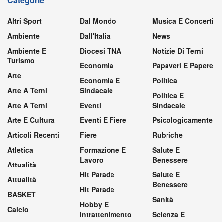
Categorie
Altri Sport
Dal Mondo
Musica E Concerti
Ambiente
Dall'Italia
News
Ambiente E
Diocesi TNA
Notizie Di Terni
Turismo
Economia
Papaveri E Papere
Arte
Economia E
Politica
Arte A Terni
Sindacale
Politica E
Arte A Terni
Eventi
Sindacale
Arte E Cultura
Eventi E Fiere
Psicologicamente
Articoli Recenti
Fiere
Rubriche
Atletica
Formazione E
Salute E
Lavoro
Benessere
Attualità
Hit Parade
Salute E
Attualità
Benessere
Hit Parade
BASKET
Sanità
Hobby E
Calcio
Intrattenimento
Scienza E