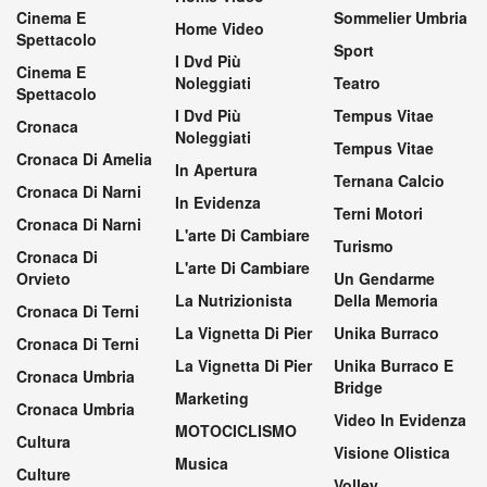
Cinema E
Sommelier Umbria
Home Video
Spettacolo
Sport
I Dvd Più
Cinema E
Noleggiati
Teatro
Spettacolo
I Dvd Più
Tempus Vitae
Cronaca
Noleggiati
Tempus Vitae
Cronaca Di Amelia
In Apertura
Ternana Calcio
Cronaca Di Narni
In Evidenza
Terni Motori
Cronaca Di Narni
L'arte Di Cambiare
Turismo
Cronaca Di
L'arte Di Cambiare
Orvieto
Un Gendarme
La Nutrizionista
Della Memoria
Cronaca Di Terni
La Vignetta Di Pier
Unika Burraco
Cronaca Di Terni
La Vignetta Di Pier
Unika Burraco E
Cronaca Umbria
Bridge
Marketing
Cronaca Umbria
Video In Evidenza
MOTOCICLISMO
Cultura
Visione Olistica
Musica
Culture
Volley