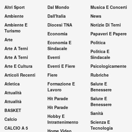
Altri Sport
Dal Mondo
Musica E Concerti
Ambiente
Dall'Italia
News
Ambiente E
Diocesi TNA
Notizie Di Terni
Turismo
Economia
Papaveri E Papere
Arte
Economia E
Politica
Arte A Terni
Sindacale
Politica E
Arte A Terni
Eventi
Sindacale
Arte E Cultura
Eventi E Fiere
Psicologicamente
Articoli Recenti
Fiere
Rubriche
Atletica
Formazione E
Salute E
Lavoro
Benessere
Attualità
Hit Parade
Salute E
Attualità
Benessere
Hit Parade
BASKET
Sanità
Hobby E
Calcio
Intrattenimento
Scienza E
CALCIO A 5
Tecnologia
Home Video