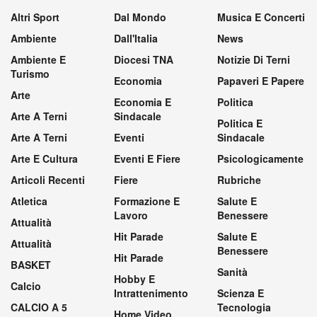
Altri Sport
Dal Mondo
Musica E Concerti
Ambiente
Dall'Italia
News
Ambiente E
Diocesi TNA
Notizie Di Terni
Turismo
Economia
Papaveri E Papere
Arte
Economia E
Politica
Arte A Terni
Sindacale
Politica E
Arte A Terni
Eventi
Sindacale
Arte E Cultura
Eventi E Fiere
Psicologicamente
Articoli Recenti
Fiere
Rubriche
Atletica
Formazione E
Salute E
Lavoro
Benessere
Attualità
Hit Parade
Salute E
Attualità
Benessere
Hit Parade
BASKET
Sanità
Hobby E
Calcio
Intrattenimento
Scienza E
CALCIO A 5
Tecnologia
Home Video