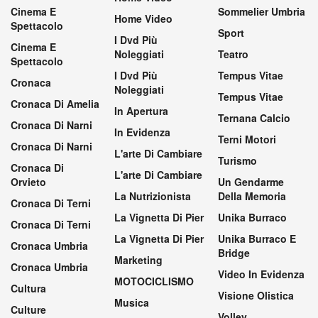
Cinema E
Sommelier Umbria
Home Video
Spettacolo
Sport
I Dvd Più
Cinema E
Noleggiati
Teatro
Spettacolo
I Dvd Più
Tempus Vitae
Cronaca
Noleggiati
Tempus Vitae
Cronaca Di Amelia
In Apertura
Ternana Calcio
Cronaca Di Narni
In Evidenza
Terni Motori
Cronaca Di Narni
L'arte Di Cambiare
Turismo
Cronaca Di
L'arte Di Cambiare
Orvieto
Un Gendarme
La Nutrizionista
Della Memoria
Cronaca Di Terni
La Vignetta Di Pier
Unika Burraco
Cronaca Di Terni
La Vignetta Di Pier
Unika Burraco E
Cronaca Umbria
Bridge
Marketing
Cronaca Umbria
Video In Evidenza
MOTOCICLISMO
Cultura
Visione Olistica
Musica
Culture
Volley