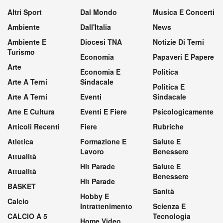
Altri Sport
Dal Mondo
Musica E Concerti
Ambiente
Dall'Italia
News
Ambiente E
Diocesi TNA
Notizie Di Terni
Turismo
Economia
Papaveri E Papere
Arte
Economia E
Politica
Arte A Terni
Sindacale
Politica E
Arte A Terni
Eventi
Sindacale
Arte E Cultura
Eventi E Fiere
Psicologicamente
Articoli Recenti
Fiere
Rubriche
Atletica
Formazione E
Salute E
Lavoro
Benessere
Attualità
Hit Parade
Salute E
Attualità
Benessere
Hit Parade
BASKET
Sanità
Hobby E
Calcio
Intrattenimento
Scienza E
CALCIO A 5
Tecnologia
Home Video