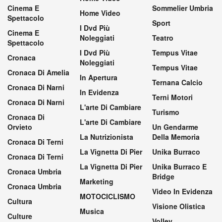
Cinema E
Sommelier Umbria
Home Video
Spettacolo
Sport
I Dvd Più
Cinema E
Noleggiati
Teatro
Spettacolo
I Dvd Più
Tempus Vitae
Cronaca
Noleggiati
Tempus Vitae
Cronaca Di Amelia
In Apertura
Ternana Calcio
Cronaca Di Narni
In Evidenza
Terni Motori
Cronaca Di Narni
L'arte Di Cambiare
Turismo
Cronaca Di
L'arte Di Cambiare
Orvieto
Un Gendarme
La Nutrizionista
Della Memoria
Cronaca Di Terni
La Vignetta Di Pier
Unika Burraco
Cronaca Di Terni
La Vignetta Di Pier
Unika Burraco E
Cronaca Umbria
Bridge
Marketing
Cronaca Umbria
Video In Evidenza
MOTOCICLISMO
Cultura
Visione Olistica
Musica
Culture
Volley