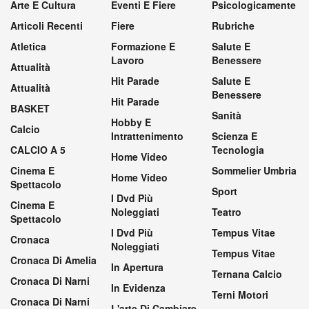
Arte E Cultura
Eventi E Fiere
Psicologicamente
Articoli Recenti
Fiere
Rubriche
Atletica
Formazione E
Salute E
Lavoro
Benessere
Attualità
Hit Parade
Salute E
Attualità
Benessere
Hit Parade
BASKET
Sanità
Hobby E
Calcio
Intrattenimento
Scienza E
CALCIO A 5
Tecnologia
Home Video
Cinema E
Sommelier Umbria
Home Video
Spettacolo
Sport
I Dvd Più
Cinema E
Noleggiati
Teatro
Spettacolo
I Dvd Più
Tempus Vitae
Cronaca
Noleggiati
Tempus Vitae
Cronaca Di Amelia
In Apertura
Ternana Calcio
Cronaca Di Narni
In Evidenza
Terni Motori
Cronaca Di Narni
L'arte Di Cambiare