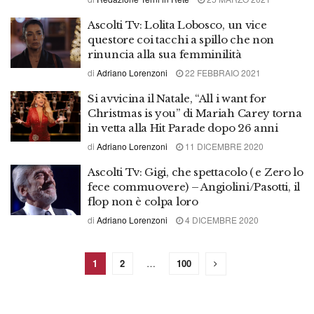
Ascolti Tv: Lolita Lobosco, un vice
questore coi tacchi a spillo che non
rinuncia alla sua femminilità
di
Adriano Lorenzoni
22 FEBBRAIO 2021
Si avvicina il Natale, “All i want for
Christmas is you” di Mariah Carey torna
in vetta alla Hit Parade dopo 26 anni
di
Adriano Lorenzoni
11 DICEMBRE 2020
Ascolti Tv: Gigi, che spettacolo ( e Zero lo
fece commuovere) – Angiolini/Pasotti, il
flop non è colpa loro
di
Adriano Lorenzoni
4 DICEMBRE 2020
1
2
…
100