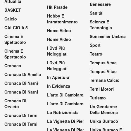
Attualità
Benessere
Hit Parade
BASKET
Sanità
Hobby E
Calcio
Intrattenimento
Scienza E
CALCIO A 5
Tecnologia
Home Video
Cinema E
Sommelier Umbria
Home Video
Spettacolo
Sport
I Dvd Più
Cinema E
Noleggiati
Teatro
Spettacolo
I Dvd Più
Tempus Vitae
Cronaca
Noleggiati
Tempus Vitae
Cronaca Di Amelia
In Apertura
Ternana Calcio
Cronaca Di Narni
In Evidenza
Terni Motori
Cronaca Di Narni
L'arte Di Cambiare
Turismo
Cronaca Di
L'arte Di Cambiare
Orvieto
Un Gendarme
La Nutrizionista
Della Memoria
Cronaca Di Terni
La Vignetta Di Pier
Unika Burraco
Cronaca Di Terni
La Vignetta Di Pier
Unika Burraco E