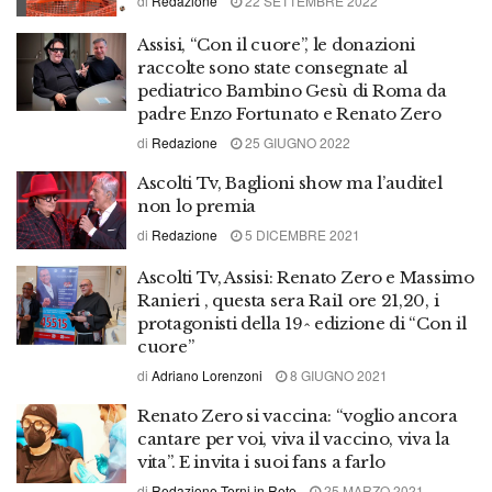
di
Redazione
22 SETTEMBRE 2022
Assisi, “Con il cuore”, le donazioni
raccolte sono state consegnate al
pediatrico Bambino Gesù di Roma da
padre Enzo Fortunato e Renato Zero
di
Redazione
25 GIUGNO 2022
Ascolti Tv, Baglioni show ma l’auditel
non lo premia
di
Redazione
5 DICEMBRE 2021
Ascolti Tv, Assisi: Renato Zero e Massimo
Ranieri , questa sera Rai1 ore 21,20, i
protagonisti della 19^ edizione di “Con il
cuore”
di
Adriano Lorenzoni
8 GIUGNO 2021
Renato Zero si vaccina: “voglio ancora
cantare per voi, viva il vaccino, viva la
vita”. E invita i suoi fans a farlo
di
Redazione Terni in Rete
25 MARZO 2021