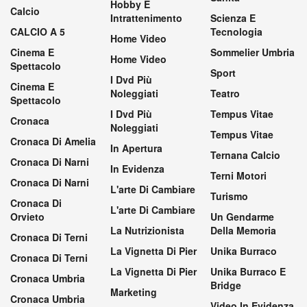
Hobby E
Calcio
Intrattenimento
Scienza E
CALCIO A 5
Tecnologia
Home Video
Cinema E
Sommelier Umbria
Home Video
Spettacolo
Sport
I Dvd Più
Cinema E
Noleggiati
Teatro
Spettacolo
I Dvd Più
Tempus Vitae
Cronaca
Noleggiati
Tempus Vitae
Cronaca Di Amelia
In Apertura
Ternana Calcio
Cronaca Di Narni
In Evidenza
Terni Motori
Cronaca Di Narni
L'arte Di Cambiare
Turismo
Cronaca Di
L'arte Di Cambiare
Orvieto
Un Gendarme
La Nutrizionista
Della Memoria
Cronaca Di Terni
La Vignetta Di Pier
Unika Burraco
Cronaca Di Terni
La Vignetta Di Pier
Unika Burraco E
Cronaca Umbria
Bridge
Marketing
Cronaca Umbria
Video In Evidenza