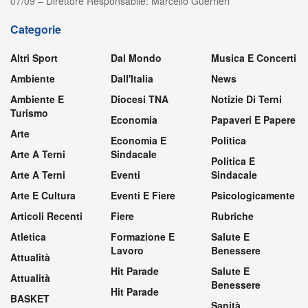
07/09 – Direttore Responsabile: Marcello Guerrieri
Categorie
Altri Sport
Dal Mondo
Musica E Concerti
Ambiente
Dall'Italia
News
Ambiente E
Diocesi TNA
Notizie Di Terni
Turismo
Economia
Papaveri E Papere
Arte
Economia E
Politica
Arte A Terni
Sindacale
Politica E
Arte A Terni
Eventi
Sindacale
Arte E Cultura
Eventi E Fiere
Psicologicamente
Articoli Recenti
Fiere
Rubriche
Atletica
Formazione E
Salute E
Lavoro
Benessere
Attualità
Hit Parade
Salute E
Attualità
Benessere
Hit Parade
BASKET
Sanità