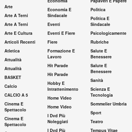
Economia
Papaveri E Papere
Arte
Economia E
Politica
Arte A Terni
Sindacale
Politica E
Arte A Terni
Eventi
Sindacale
Arte E Cultura
Eventi E Fiere
Psicologicamente
Articoli Recenti
Fiere
Rubriche
Atletica
Formazione E
Salute E
Lavoro
Benessere
Attualità
Hit Parade
Salute E
Attualità
Benessere
Hit Parade
BASKET
Sanità
Hobby E
Calcio
Intrattenimento
Scienza E
CALCIO A 5
Tecnologia
Home Video
Cinema E
Sommelier Umbria
Home Video
Spettacolo
Sport
I Dvd Più
Cinema E
Noleggiati
Teatro
Spettacolo
I Dvd Più
Tempus Vitae