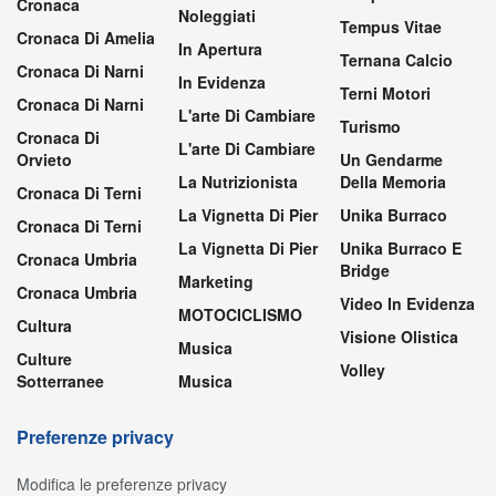
Cronaca
Noleggiati
Tempus Vitae
Cronaca Di Amelia
In Apertura
Ternana Calcio
Cronaca Di Narni
In Evidenza
Terni Motori
Cronaca Di Narni
L'arte Di Cambiare
Turismo
Cronaca Di
L'arte Di Cambiare
Orvieto
Un Gendarme
La Nutrizionista
Della Memoria
Cronaca Di Terni
La Vignetta Di Pier
Unika Burraco
Cronaca Di Terni
La Vignetta Di Pier
Unika Burraco E
Cronaca Umbria
Bridge
Marketing
Cronaca Umbria
Video In Evidenza
MOTOCICLISMO
Cultura
Visione Olistica
Musica
Culture
Volley
Sotterranee
Musica
Preferenze privacy
Modifica le preferenze privacy