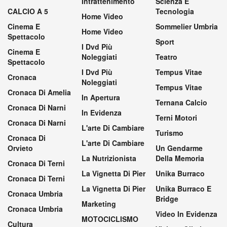
Intrattenimento
Scienza E
CALCIO A 5
Tecnologia
Home Video
Cinema E
Sommelier Umbria
Home Video
Spettacolo
Sport
I Dvd Più
Cinema E
Noleggiati
Teatro
Spettacolo
I Dvd Più
Tempus Vitae
Cronaca
Noleggiati
Tempus Vitae
Cronaca Di Amelia
In Apertura
Ternana Calcio
Cronaca Di Narni
In Evidenza
Terni Motori
Cronaca Di Narni
L'arte Di Cambiare
Turismo
Cronaca Di
L'arte Di Cambiare
Orvieto
Un Gendarme
La Nutrizionista
Della Memoria
Cronaca Di Terni
La Vignetta Di Pier
Unika Burraco
Cronaca Di Terni
La Vignetta Di Pier
Unika Burraco E
Cronaca Umbria
Bridge
Marketing
Cronaca Umbria
Video In Evidenza
MOTOCICLISMO
Cultura