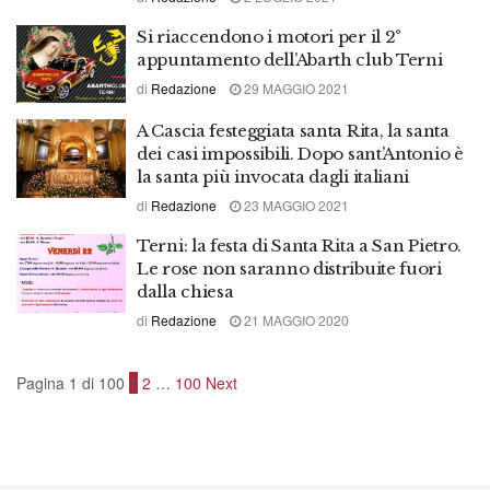
Si riaccendono i motori per il 2°
appuntamento dell’Abarth club Terni
di
Redazione
29 MAGGIO 2021
A Cascia festeggiata santa Rita, la santa
dei casi impossibili. Dopo sant’Antonio è
la santa più invocata dagli italiani
di
Redazione
23 MAGGIO 2021
Terni: la festa di Santa Rita a San Pietro.
Le rose non saranno distribuite fuori
dalla chiesa
di
Redazione
21 MAGGIO 2020
Pagina 1 di 100
1
2
…
100
Next