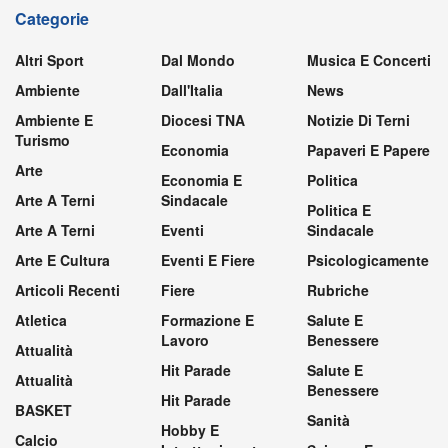
Categorie
Altri Sport
Dal Mondo
Musica E Concerti
Ambiente
Dall'Italia
News
Ambiente E
Diocesi TNA
Notizie Di Terni
Turismo
Economia
Papaveri E Papere
Arte
Economia E
Politica
Arte A Terni
Sindacale
Politica E
Arte A Terni
Eventi
Sindacale
Arte E Cultura
Eventi E Fiere
Psicologicamente
Articoli Recenti
Fiere
Rubriche
Atletica
Formazione E
Salute E
Lavoro
Benessere
Attualità
Hit Parade
Salute E
Attualità
Benessere
Hit Parade
BASKET
Sanità
Hobby E
Calcio