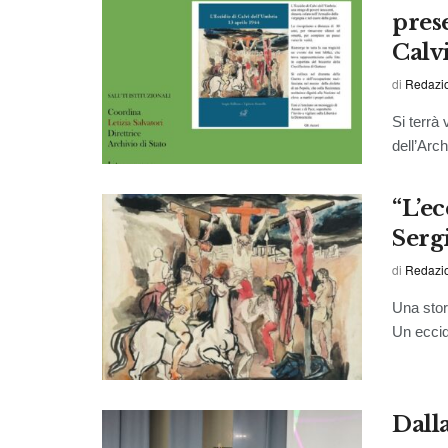
pres
Calvi
di
Redazi
Si terrà
dell’Arch
“L’ec
Serg
di
Redazi
Una stor
Un eccidi
Dall