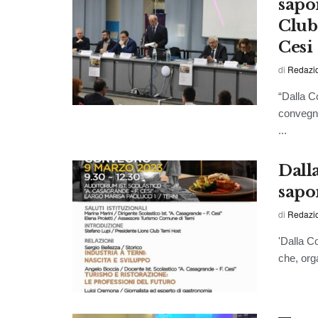
sapor
Club
Cesi
di
Redazi
“Dalla Co
convegno
...
Dall
sapo
di
Redazi
'Dalla C
che, org