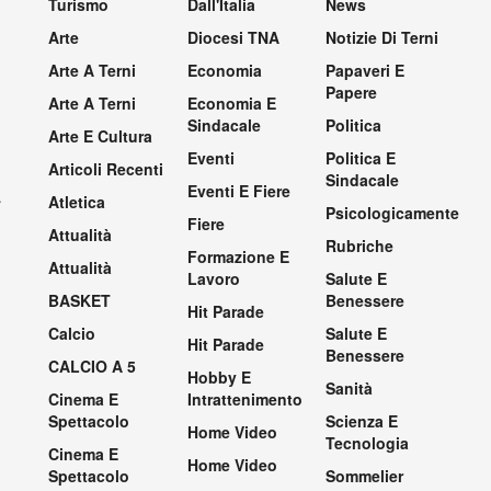
Turismo
Dall'Italia
News
Arte
Diocesi TNA
Notizie Di Terni
Arte A Terni
Economia
Papaveri E
Papere
Arte A Terni
Economia E
Sindacale
Politica
Arte E Cultura
Eventi
Politica E
Articoli Recenti
Sindacale
Eventi E Fiere
.
Atletica
Psicologicamente
Fiere
Attualità
Rubriche
Formazione E
Attualità
Lavoro
Salute E
BASKET
Benessere
Hit Parade
Calcio
Salute E
Hit Parade
Benessere
CALCIO A 5
Hobby E
Sanità
Cinema E
Intrattenimento
Spettacolo
Scienza E
Home Video
Tecnologia
Cinema E
Home Video
Spettacolo
Sommelier