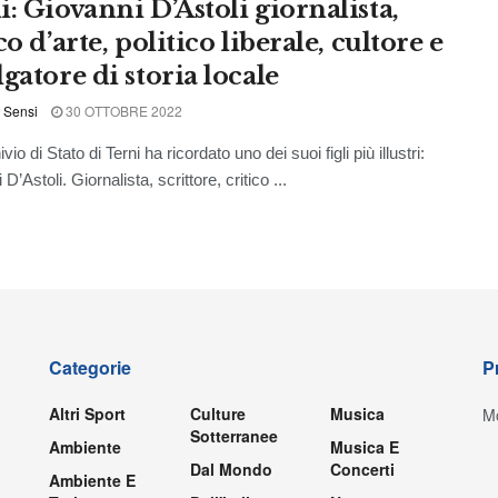
i: Giovanni D’Astoli giornalista,
co d’arte, politico liberale, cultore e
gatore di storia locale
 Sensi
30 OTTOBRE 2022
o di Stato di Terni ha ricordato uno dei suoi figli più illustri:
D’Astoli. Giornalista, scrittore, critico ...
Categorie
P
Altri Sport
Culture
Musica
Mo
Sotterranee
Ambiente
Musica E
Dal Mondo
Concerti
Ambiente E