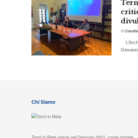
Tern
criti
divul
di
Claudia
L’Archivi
Giovanni 
Chi Siamo
Terni in Rete nasce nel Gennaio 2007, come portale