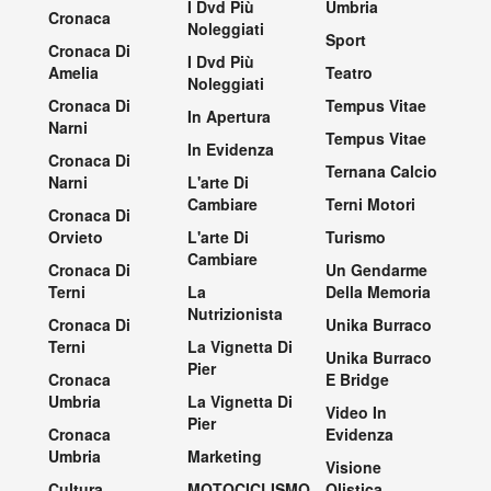
I Dvd Più
Umbria
Cronaca
Noleggiati
Sport
Cronaca Di
I Dvd Più
Amelia
Teatro
Noleggiati
Cronaca Di
Tempus Vitae
In Apertura
Narni
Tempus Vitae
In Evidenza
Cronaca Di
Ternana Calcio
Narni
L'arte Di
Cambiare
Terni Motori
Cronaca Di
Orvieto
L'arte Di
Turismo
Cambiare
Cronaca Di
Un Gendarme
Terni
La
Della Memoria
Nutrizionista
Cronaca Di
Unika Burraco
Terni
La Vignetta Di
Unika Burraco
Pier
Cronaca
E Bridge
Umbria
La Vignetta Di
Video In
Pier
Cronaca
Evidenza
Umbria
Marketing
Visione
Cultura
MOTOCICLISMO
Olistica