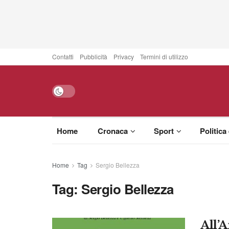
Contatti
Pubblicità
Privacy
Termini di utilizzo
Home
Cronaca
Sport
Politica
Home
Tag
Sergio Bellezza
Tag:
Sergio Bellezza
All’A