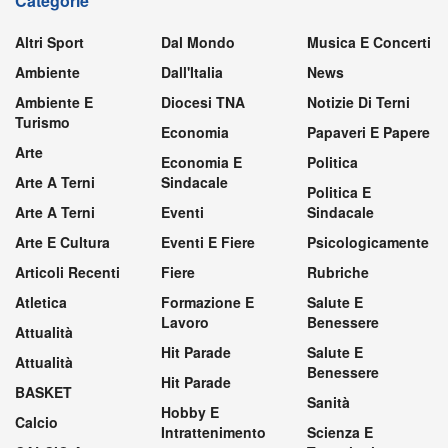
Categorie
Altri Sport
Dal Mondo
Musica E Concerti
Ambiente
Dall'Italia
News
Ambiente E
Diocesi TNA
Notizie Di Terni
Turismo
Economia
Papaveri E Papere
Arte
Economia E
Politica
Arte A Terni
Sindacale
Politica E
Arte A Terni
Eventi
Sindacale
Arte E Cultura
Eventi E Fiere
Psicologicamente
Articoli Recenti
Fiere
Rubriche
Atletica
Formazione E
Salute E
Lavoro
Benessere
Attualità
Hit Parade
Salute E
Attualità
Benessere
Hit Parade
BASKET
Sanità
Hobby E
Calcio
Intrattenimento
Scienza E