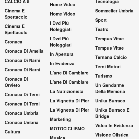
CALCIO A 5
Tecnologia
Home Video
Cinema E
Sommelier Umbria
Home Video
Spettacolo
Sport
I Dvd Più
Cinema E
Noleggiati
Teatro
Spettacolo
I Dvd Più
Tempus Vitae
Cronaca
Noleggiati
Tempus Vitae
Cronaca Di Amelia
In Apertura
Ternana Calcio
Cronaca Di Narni
In Evidenza
Terni Motori
Cronaca Di Narni
L'arte Di Cambiare
Turismo
Cronaca Di
L'arte Di Cambiare
Orvieto
Un Gendarme
La Nutrizionista
Della Memoria
Cronaca Di Terni
La Vignetta Di Pier
Unika Burraco
Cronaca Di Terni
La Vignetta Di Pier
Unika Burraco E
Cronaca Umbria
Bridge
Marketing
Cronaca Umbria
Video In Evidenza
MOTOCICLISMO
Cultura
Visione Olistica
Musica