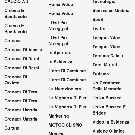
CALCIO A 5
Tecnologia
Home Video
Cinema E
Sommelier Umbria
Home Video
Spettacolo
Sport
I Dvd Più
Cinema E
Noleggiati
Teatro
Spettacolo
I Dvd Più
Tempus Vitae
Cronaca
Noleggiati
Tempus Vitae
Cronaca Di Amelia
In Apertura
Ternana Calcio
Cronaca Di Narni
In Evidenza
Terni Motori
Cronaca Di Narni
L'arte Di Cambiare
Turismo
Cronaca Di
L'arte Di Cambiare
Orvieto
Un Gendarme
La Nutrizionista
Della Memoria
Cronaca Di Terni
La Vignetta Di Pier
Unika Burraco
Cronaca Di Terni
La Vignetta Di Pier
Unika Burraco E
Cronaca Umbria
Bridge
Marketing
Cronaca Umbria
Video In Evidenza
MOTOCICLISMO
Cultura
Visione Olistica
Musica