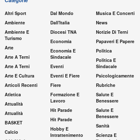
Categorie
Altri Sport
Dal Mondo
Musica E Concerti
Ambiente
Dall'Italia
News
Ambiente E
Diocesi TNA
Notizie Di Terni
Turismo
Economia
Papaveri E Papere
Arte
Economia E
Politica
Arte A Terni
Sindacale
Politica E
Arte A Terni
Eventi
Sindacale
Arte E Cultura
Eventi E Fiere
Psicologicamente
Articoli Recenti
Fiere
Rubriche
Atletica
Formazione E
Salute E
Lavoro
Benessere
Attualità
Hit Parade
Salute E
Attualità
Benessere
Hit Parade
BASKET
Sanità
Hobby E
Calcio
Intrattenimento
Scienza E