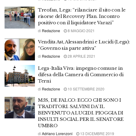
Treofan, Lega: “rilanciare il sito con le
risorse del Recovery Plan. Incontro
positivo con il liquidatore Varazi”
di
Redazione
8 MAGGIO 2021
Vendita Ast, Alessandrini e Lucidi (Lega):
“Governo sia parte attiva”
di
Redazione
28 APRILE 2021
Lega-Italia Viva: impegno comune in
difesa della Camera di Commercio di
Terni
di
Redazione
10 SETTEMBRE 2020
M5S, DE FALCO: ECCO CHI SONO I
TRADITORI. SALVINI DA’ IL
BENVENUTO A LUCIDI. PIOGGIA DI
INSULTI SOCIAL PER IL SENATORE
UMBRO
di
Adriano Lorenzoni
13 DICEMBRE 2019