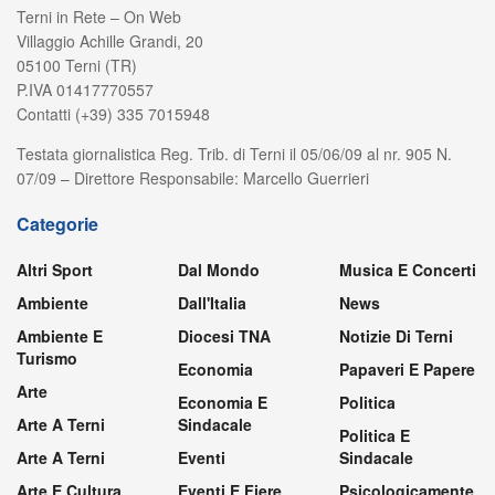
Terni in Rete – On Web
Villaggio Achille Grandi, 20
05100 Terni (TR)
P.IVA 01417770557
Contatti (+39) 335 7015948
Testata giornalistica Reg. Trib. di Terni il 05/06/09 al nr. 905 N.
07/09 – Direttore Responsabile: Marcello Guerrieri
Categorie
Altri Sport
Dal Mondo
Musica E Concerti
Ambiente
Dall'Italia
News
Ambiente E
Diocesi TNA
Notizie Di Terni
Turismo
Economia
Papaveri E Papere
Arte
Economia E
Politica
Arte A Terni
Sindacale
Politica E
Arte A Terni
Eventi
Sindacale
Arte E Cultura
Eventi E Fiere
Psicologicamente