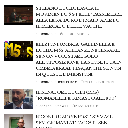
STEFANO LUCIDI LASCIA IL
MOVIMENTO 5 STELLE? PASSEREBBE
ALLA LEGA. DURO DI MAIO: APERTO
IL MERCATO DELLE VACCHE
di
Redazione
11 DICEMBRE 2019
ELEZIONI UMBRIA, GALLINELLA E
LUCIDI M5S: ALLEANZE NECESSARIE
SE NON VUOI STARE SOLO
ALL’OPPOSIZIONE, LA SCONFITTA IN
UMBRIA ERA ATTESA, ANCHE SE NON
IN QUESTE DIMENSIONI.
di
Redazione Terni in Rete
29 OTTOBRE 2019
IL SENATORE LUCIDI (M5S):
“ROMANELLI E’ RIMASTO ALL’800”
di
Adriano Lorenzoni
5 MARZO 2019
RICOSTRUZIONE POST-SISMA:IL
SEN. GRIMANI ATTACCA IL SEN.