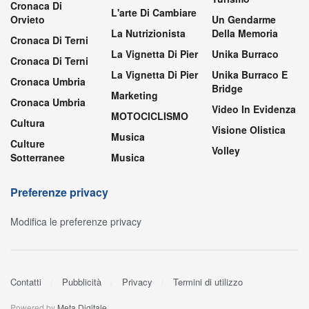
Cronaca Di
L'arte Di Cambiare
Orvieto
Un Gendarme
La Nutrizionista
Della Memoria
Cronaca Di Terni
La Vignetta Di Pier
Unika Burraco
Cronaca Di Terni
La Vignetta Di Pier
Unika Burraco E
Cronaca Umbria
Bridge
Marketing
Cronaca Umbria
Video In Evidenza
MOTOCICLISMO
Cultura
Visione Olistica
Musica
Culture
Volley
Sotterranee
Musica
Preferenze privacy
Modifica le preferenze privacy
Contatti
Pubblicità
Privacy
Termini di utilizzo
Powered by
Meta Digitale