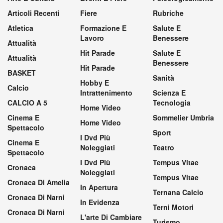
Articoli Recenti
Fiere
Rubriche
Atletica
Formazione E
Salute E
Lavoro
Benessere
Attualità
Hit Parade
Salute E
Attualità
Benessere
Hit Parade
BASKET
Sanità
Hobby E
Calcio
Intrattenimento
Scienza E
CALCIO A 5
Tecnologia
Home Video
Cinema E
Sommelier Umbria
Home Video
Spettacolo
Sport
I Dvd Più
Cinema E
Noleggiati
Teatro
Spettacolo
I Dvd Più
Tempus Vitae
Cronaca
Noleggiati
Tempus Vitae
Cronaca Di Amelia
In Apertura
Ternana Calcio
Cronaca Di Narni
In Evidenza
Terni Motori
Cronaca Di Narni
L'arte Di Cambiare
Turismo