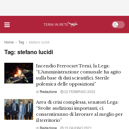
Home
Tag
stefano lucidi
Tag:
stefano lucidi
Incendio Ferrocart Terni, la Lega:
“L’Amministrazione comunale ha agito
sulla base di dati scientifici. Sterile
polemica delle opposizioni”
di
Redazione
22 FEBBRAIO 2022
Area di crisi complessa, senatori Lega:
“Svolte audizioni importanti, ci
consentiranno di lavorare al meglio per
il territorio”
di
Redazione
15 GIUGNO 2021