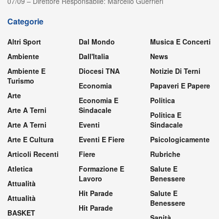
07/09 – Direttore Responsabile: Marcello Guerrieri
Categorie
Altri Sport
Dal Mondo
Musica E Concerti
Ambiente
Dall'Italia
News
Ambiente E
Diocesi TNA
Notizie Di Terni
Turismo
Economia
Papaveri E Papere
Arte
Economia E
Politica
Arte A Terni
Sindacale
Politica E
Arte A Terni
Eventi
Sindacale
Arte E Cultura
Eventi E Fiere
Psicologicamente
Articoli Recenti
Fiere
Rubriche
Atletica
Formazione E
Salute E
Lavoro
Benessere
Attualità
Hit Parade
Salute E
Attualità
Benessere
Hit Parade
BASKET
Sanità