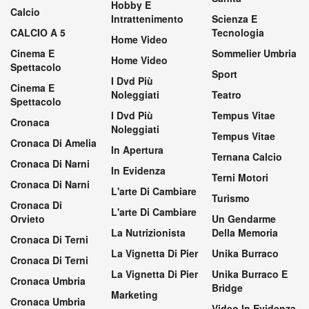
Hobby E
Calcio
Intrattenimento
Scienza E
CALCIO A 5
Tecnologia
Home Video
Cinema E
Sommelier Umbria
Home Video
Spettacolo
Sport
I Dvd Più
Cinema E
Noleggiati
Teatro
Spettacolo
I Dvd Più
Tempus Vitae
Cronaca
Noleggiati
Tempus Vitae
Cronaca Di Amelia
In Apertura
Ternana Calcio
Cronaca Di Narni
In Evidenza
Terni Motori
Cronaca Di Narni
L'arte Di Cambiare
Turismo
Cronaca Di
L'arte Di Cambiare
Orvieto
Un Gendarme
La Nutrizionista
Della Memoria
Cronaca Di Terni
La Vignetta Di Pier
Unika Burraco
Cronaca Di Terni
La Vignetta Di Pier
Unika Burraco E
Cronaca Umbria
Bridge
Marketing
Cronaca Umbria
Video In Evidenza