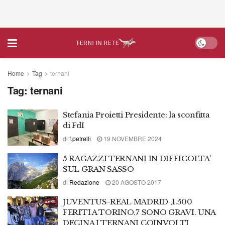
Home
Tag
ternani
Tag:
ternani
Stefania Proietti Presidente: la sconfitta
di FdI
di
f.petrelli
19 NOVEMBRE 2024
5 RAGAZZI TERNANI IN DIFFICOLTA’
SUL GRAN SASSO
di
Redazione
20 AGOSTO 2017
JUVENTUS-REAL MADRID ,1.500
FERITI A TORINO.7 SONO GRAVI. UNA
DECINA I TERNANI COINVOLTI