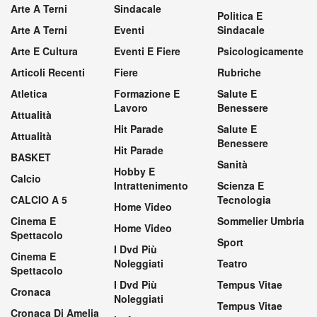
Arte A Terni
Sindacale
Politica E
Arte A Terni
Eventi
Sindacale
Arte E Cultura
Eventi E Fiere
Psicologicamente
Articoli Recenti
Fiere
Rubriche
Atletica
Formazione E
Salute E
Lavoro
Benessere
Attualità
Hit Parade
Salute E
Attualità
Benessere
Hit Parade
BASKET
Sanità
Hobby E
Calcio
Intrattenimento
Scienza E
CALCIO A 5
Tecnologia
Home Video
Cinema E
Sommelier Umbria
Home Video
Spettacolo
Sport
I Dvd Più
Cinema E
Noleggiati
Teatro
Spettacolo
I Dvd Più
Tempus Vitae
Cronaca
Noleggiati
Tempus Vitae
Cronaca Di Amelia