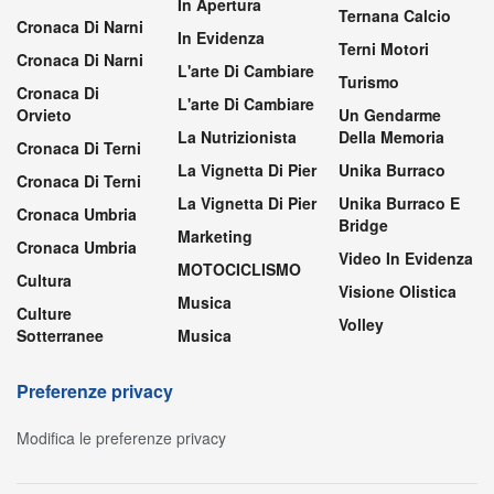
In Apertura
Ternana Calcio
Cronaca Di Narni
In Evidenza
Terni Motori
Cronaca Di Narni
L'arte Di Cambiare
Turismo
Cronaca Di
L'arte Di Cambiare
Orvieto
Un Gendarme
La Nutrizionista
Della Memoria
Cronaca Di Terni
La Vignetta Di Pier
Unika Burraco
Cronaca Di Terni
La Vignetta Di Pier
Unika Burraco E
Cronaca Umbria
Bridge
Marketing
Cronaca Umbria
Video In Evidenza
MOTOCICLISMO
Cultura
Visione Olistica
Musica
Culture
Volley
Sotterranee
Musica
Preferenze privacy
Modifica le preferenze privacy