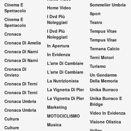
Cinema E
Sommelier Umbria
Home Video
Spettacolo
Sport
I Dvd Più
Cinema E
Noleggiati
Teatro
Spettacolo
I Dvd Più
Tempus Vitae
Cronaca
Noleggiati
Tempus Vitae
Cronaca Di Amelia
In Apertura
Ternana Calcio
Cronaca Di Narni
In Evidenza
Terni Motori
Cronaca Di Narni
L'arte Di Cambiare
Turismo
Cronaca Di
L'arte Di Cambiare
Orvieto
Un Gendarme
La Nutrizionista
Della Memoria
Cronaca Di Terni
La Vignetta Di Pier
Unika Burraco
Cronaca Di Terni
La Vignetta Di Pier
Unika Burraco E
Cronaca Umbria
Bridge
Marketing
Cronaca Umbria
Video In Evidenza
MOTOCICLISMO
Cultura
Visione Olistica
Musica
Culture
Volley