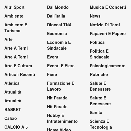
Altri Sport
Dal Mondo
Musica E Concerti
Ambiente
Dall'Italia
News
Ambiente E
Diocesi TNA
Notizie Di Terni
Turismo
Economia
Papaveri E Papere
Arte
Economia E
Politica
Arte A Terni
Sindacale
Politica E
Arte A Terni
Eventi
Sindacale
Arte E Cultura
Eventi E Fiere
Psicologicamente
Articoli Recenti
Fiere
Rubriche
Atletica
Formazione E
Salute E
Lavoro
Benessere
Attualità
Hit Parade
Salute E
Attualità
Benessere
Hit Parade
BASKET
Sanità
Hobby E
Calcio
Intrattenimento
Scienza E
CALCIO A 5
Tecnologia
Home Video