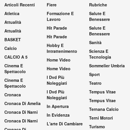
Articoli Recenti
Fiere
Rubriche
Atletica
Formazione E
Salute E
Lavoro
Benessere
Attualità
Hit Parade
Salute E
Attualità
Benessere
Hit Parade
BASKET
Sanità
Hobby E
Calcio
Intrattenimento
Scienza E
CALCIO A 5
Tecnologia
Home Video
Cinema E
Sommelier Umbria
Home Video
Spettacolo
Sport
I Dvd Più
Cinema E
Noleggiati
Teatro
Spettacolo
I Dvd Più
Tempus Vitae
Cronaca
Noleggiati
Tempus Vitae
Cronaca Di Amelia
In Apertura
Ternana Calcio
Cronaca Di Narni
In Evidenza
Terni Motori
Cronaca Di Narni
L'arte Di Cambiare
Turismo
Cronaca Di