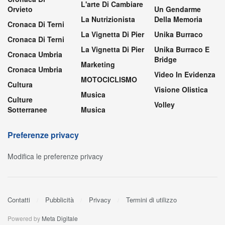
L'arte Di Cambiare
Orvieto
Un Gendarme
La Nutrizionista
Della Memoria
Cronaca Di Terni
La Vignetta Di Pier
Unika Burraco
Cronaca Di Terni
La Vignetta Di Pier
Unika Burraco E
Cronaca Umbria
Bridge
Marketing
Cronaca Umbria
Video In Evidenza
MOTOCICLISMO
Cultura
Visione Olistica
Musica
Culture
Volley
Sotterranee
Musica
Preferenze privacy
Modifica le preferenze privacy
Contatti
Pubblicità
Privacy
Termini di utilizzo
Powered by
Meta Digitale