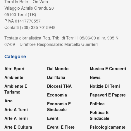
Terni in Rete – On Web
Villaggio Achille Grandi, 20
05100 Terni (TR)
P.IVA 01417770557
Contatti (+39) 335 7015948
Testata giornalistica Reg. Trib. di Terni il 05/06/09 al nr. 905 N.
07/09 – Direttore Responsabile: Marcello Guerrieri
Categorie
Altri Sport
Dal Mondo
Musica E Concerti
Ambiente
Dall'Italia
News
Ambiente E
Diocesi TNA
Notizie Di Terni
Turismo
Economia
Papaveri E Papere
Arte
Economia E
Politica
Arte A Terni
Sindacale
Politica E
Arte A Terni
Eventi
Sindacale
Arte E Cultura
Eventi E Fiere
Psicologicamente