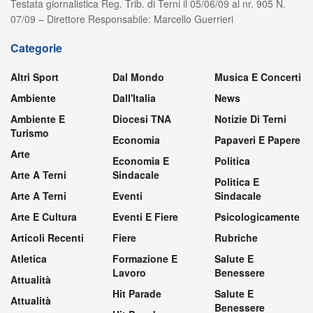
Testata giornalistica Reg. Trib. di Terni il 05/06/09 al nr. 905 N.
07/09 – Direttore Responsabile: Marcello Guerrieri
Categorie
Altri Sport
Dal Mondo
Musica E Concerti
Ambiente
Dall'Italia
News
Ambiente E
Diocesi TNA
Notizie Di Terni
Turismo
Economia
Papaveri E Papere
Arte
Economia E
Politica
Arte A Terni
Sindacale
Politica E
Arte A Terni
Eventi
Sindacale
Arte E Cultura
Eventi E Fiere
Psicologicamente
Articoli Recenti
Fiere
Rubriche
Atletica
Formazione E
Salute E
Lavoro
Benessere
Attualità
Hit Parade
Salute E
Attualità
Benessere