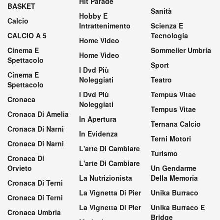
Hit Parade
BASKET
Sanità
Hobby E
Calcio
Intrattenimento
Scienza E
CALCIO A 5
Tecnologia
Home Video
Cinema E
Sommelier Umbria
Home Video
Spettacolo
Sport
I Dvd Più
Cinema E
Noleggiati
Teatro
Spettacolo
I Dvd Più
Tempus Vitae
Cronaca
Noleggiati
Tempus Vitae
Cronaca Di Amelia
In Apertura
Ternana Calcio
Cronaca Di Narni
In Evidenza
Terni Motori
Cronaca Di Narni
L'arte Di Cambiare
Turismo
Cronaca Di
L'arte Di Cambiare
Orvieto
Un Gendarme
La Nutrizionista
Della Memoria
Cronaca Di Terni
La Vignetta Di Pier
Unika Burraco
Cronaca Di Terni
La Vignetta Di Pier
Unika Burraco E
Cronaca Umbria
Bridge