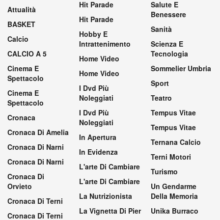
Hit Parade
Salute E
Attualità
Benessere
Hit Parade
BASKET
Sanità
Hobby E
Calcio
Intrattenimento
Scienza E
CALCIO A 5
Tecnologia
Home Video
Cinema E
Sommelier Umbria
Home Video
Spettacolo
Sport
I Dvd Più
Cinema E
Noleggiati
Teatro
Spettacolo
I Dvd Più
Tempus Vitae
Cronaca
Noleggiati
Tempus Vitae
Cronaca Di Amelia
In Apertura
Ternana Calcio
Cronaca Di Narni
In Evidenza
Terni Motori
Cronaca Di Narni
L'arte Di Cambiare
Turismo
Cronaca Di
L'arte Di Cambiare
Orvieto
Un Gendarme
La Nutrizionista
Della Memoria
Cronaca Di Terni
La Vignetta Di Pier
Unika Burraco
Cronaca Di Terni