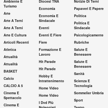
Ambiente E
Diocesi TNA
Notizie Di Terni
Turismo
Economia
Papaveri E Papere
Arte
Economia E
Politica
Arte A Terni
Sindacale
Politica E
Arte A Terni
Eventi
Sindacale
Arte E Cultura
Eventi E Fiere
Psicologicamente
Articoli Recenti
Fiere
Rubriche
Atletica
Formazione E
Salute E
Lavoro
Benessere
Attualità
Hit Parade
Salute E
Attualità
Benessere
Hit Parade
BASKET
Sanità
Hobby E
Calcio
Intrattenimento
Scienza E
CALCIO A 5
Tecnologia
Home Video
Cinema E
Sommelier Umbria
Home Video
Spettacolo
Sport
I Dvd Più
Cinema E
Noleggiati
Teatro