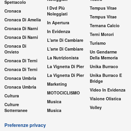
Spettacolo
I Dvd Più
Tempus Vitae
Cronaca
Noleggiati
Tempus Vitae
Cronaca Di Amelia
In Apertura
Ternana Calcio
Cronaca Di Narni
In Evidenza
Terni Motori
Cronaca Di Narni
L'arte Di Cambiare
Turismo
Cronaca Di
L'arte Di Cambiare
Orvieto
Un Gendarme
La Nutrizionista
Della Memoria
Cronaca Di Terni
La Vignetta Di Pier
Unika Burraco
Cronaca Di Terni
La Vignetta Di Pier
Unika Burraco E
Cronaca Umbria
Bridge
Marketing
Cronaca Umbria
Video In Evidenza
MOTOCICLISMO
Cultura
Visione Olistica
Musica
Culture
Volley
Sotterranee
Musica
Preferenze privacy