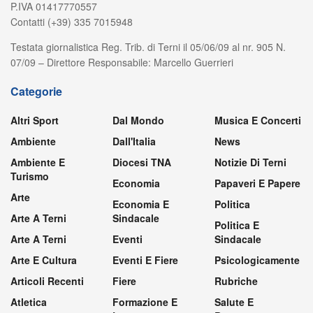
P.IVA 01417770557
Contatti (+39) 335 7015948
Testata giornalistica Reg. Trib. di Terni il 05/06/09 al nr. 905 N.
07/09 – Direttore Responsabile: Marcello Guerrieri
Categorie
Altri Sport
Dal Mondo
Musica E Concerti
Ambiente
Dall'Italia
News
Ambiente E
Diocesi TNA
Notizie Di Terni
Turismo
Economia
Papaveri E Papere
Arte
Economia E
Politica
Arte A Terni
Sindacale
Politica E
Arte A Terni
Eventi
Sindacale
Arte E Cultura
Eventi E Fiere
Psicologicamente
Articoli Recenti
Fiere
Rubriche
Atletica
Formazione E
Salute E