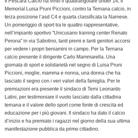
Il Pescara Calcio ha vinto il quadrangolare under 14, I
I
Memorial Luisa Pruni Piccioni,
contro la Ternana calcio, in
terza posizione l’asd C4 e quarta classificata la Narnese.
Un pomeriggio di sport tra le quattro rappresentative,
nell’impianto sportivo “Unicusano training center Renato
Perona” in via Sabotino, tanti premi e tanti genitori accorsi
per vedere i propri beniamini in campo. Per la Ternana
calcio presente il dirigente Carlo Mammarella. Una
giornata di sport e solidarietà nel segno di Luisa Pruni
Piccioni, moglie, mamma e nonna, una donna che ha
lasciato il segno con i veri valori della famiglia. Per le
premiazioni era presente il sindaco di Terni Leonardo
Latini, per testimoniare il vuoto lasciato dalla cittadina
ternana e il valore dello sport come fonte di crescita ed
educazione per i più giovani. Il sindaco ha dato il calcio
d’inizio e ha premiato i ragazzi nel giorno della sua ultima
manifestazione pubblica da primo cittadino.