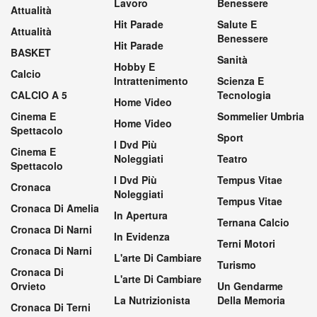
Lavoro
Benessere
Attualità
Hit Parade
Salute E
Attualità
Benessere
Hit Parade
BASKET
Sanità
Hobby E
Calcio
Intrattenimento
Scienza E
CALCIO A 5
Tecnologia
Home Video
Cinema E
Sommelier Umbria
Home Video
Spettacolo
Sport
I Dvd Più
Cinema E
Noleggiati
Teatro
Spettacolo
I Dvd Più
Tempus Vitae
Cronaca
Noleggiati
Tempus Vitae
Cronaca Di Amelia
In Apertura
Ternana Calcio
Cronaca Di Narni
In Evidenza
Terni Motori
Cronaca Di Narni
L'arte Di Cambiare
Turismo
Cronaca Di
L'arte Di Cambiare
Orvieto
Un Gendarme
La Nutrizionista
Della Memoria
Cronaca Di Terni