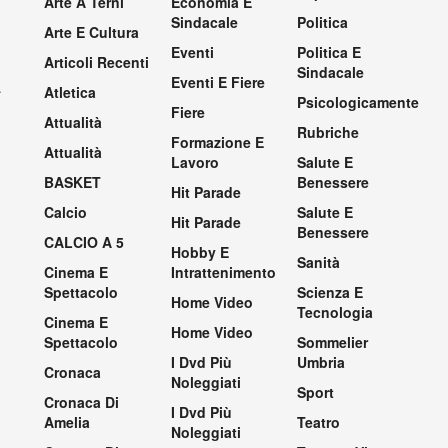
Arte A Terni
Economia E
Sindacale
Politica
Arte E Cultura
Eventi
Politica E
Articoli Recenti
Sindacale
Eventi E Fiere
.
Atletica
Psicologicamente
Fiere
Attualità
Rubriche
Formazione E
Attualità
Lavoro
Salute E
BASKET
Benessere
Hit Parade
Calcio
Salute E
Hit Parade
Benessere
CALCIO A 5
Hobby E
Sanità
Cinema E
Intrattenimento
Spettacolo
Scienza E
Home Video
Tecnologia
Cinema E
Home Video
Spettacolo
Sommelier
I Dvd Più
Umbria
Cronaca
Noleggiati
Sport
Cronaca Di
I Dvd Più
Amelia
Teatro
Noleggiati