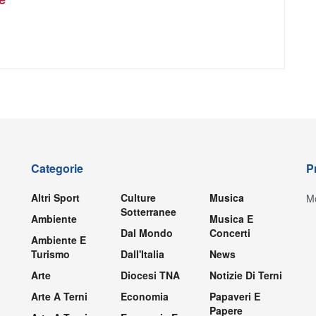
Categorie
P
Altri Sport
Culture
Musica
Mo
Sotterranee
Ambiente
Musica E
Dal Mondo
Concerti
Ambiente E
Turismo
Dall'Italia
News
Arte
Diocesi TNA
Notizie Di Terni
Arte A Terni
Economia
Papaveri E
Papere