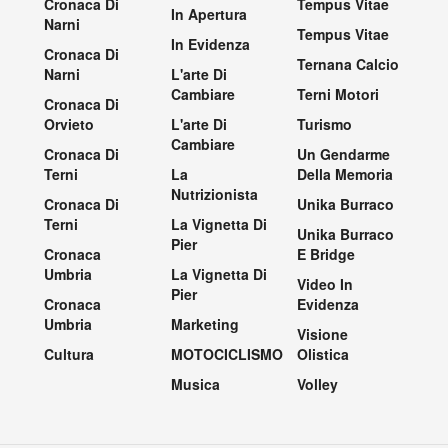
Cronaca Di
Tempus Vitae
In Apertura
Narni
Tempus Vitae
In Evidenza
Cronaca Di
Ternana Calcio
Narni
L'arte Di
Cambiare
Terni Motori
Cronaca Di
Orvieto
L'arte Di
Turismo
Cambiare
Cronaca Di
Un Gendarme
Terni
La
Della Memoria
Nutrizionista
Cronaca Di
Unika Burraco
Terni
La Vignetta Di
Unika Burraco
Pier
Cronaca
E Bridge
Umbria
La Vignetta Di
Video In
Pier
Cronaca
Evidenza
Umbria
Marketing
Visione
Cultura
MOTOCICLISMO
Olistica
Musica
Volley