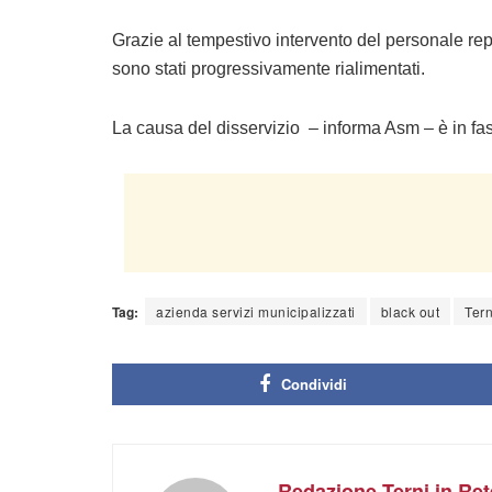
Grazie al tempestivo intervento del personale reper
sono stati progressivamente rialimentati.
La causa del disservizio – informa Asm – è in fa
Tag:
azienda servizi municipalizzati
black out
Tern
Condividi
Redazione Terni in Ret