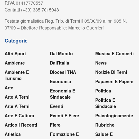
P.IVA 01417770557
Contatti (+39) 335 7015948
Testata giornalistica Reg. Trib. di Terni il 05/06/09 al nr. 905 N.
07/09 – Direttore Responsabile: Marcello Guerrieri
Categorie
Altri Sport
Dal Mondo
Musica E Concerti
Ambiente
Dall'Italia
News
Ambiente E
Diocesi TNA
Notizie Di Terni
Turismo
Economia
Papaveri E Papere
Arte
Economia E
Politica
Arte A Terni
Sindacale
Politica E
Arte A Terni
Eventi
Sindacale
Arte E Cultura
Eventi E Fiere
Psicologicamente
Articoli Recenti
Fiere
Rubriche
Atletica
Formazione E
Salute E