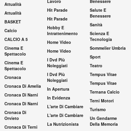
Lavoro
Benessere
Attualità
Hit Parade
Salute E
Attualità
Benessere
Hit Parade
BASKET
Sanità
Hobby E
Calcio
Intrattenimento
Scienza E
CALCIO A 5
Tecnologia
Home Video
Cinema E
Sommelier Umbria
Home Video
Spettacolo
Sport
I Dvd Più
Cinema E
Noleggiati
Teatro
Spettacolo
I Dvd Più
Tempus Vitae
Cronaca
Noleggiati
Tempus Vitae
Cronaca Di Amelia
In Apertura
Ternana Calcio
Cronaca Di Narni
In Evidenza
Terni Motori
Cronaca Di Narni
L'arte Di Cambiare
Turismo
Cronaca Di
L'arte Di Cambiare
Orvieto
Un Gendarme
La Nutrizionista
Della Memoria
Cronaca Di Terni