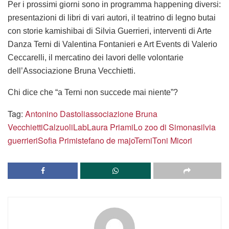
Per i prossimi giorni sono in programma happening diversi:
presentazioni di libri di vari autori, il teatrino di legno butai
con storie kamishibai di Silvia Guerrieri, interventi di Arte
Danza Terni di Valentina Fontanieri e Art Events di Valerio
Ceccarelli, il mercatino dei lavori delle volontarie
dell’Associazione Bruna Vecchietti.
Chi dice che “a Terni non succede mai niente”?
Tag:
Antonino Dastoli
associazione Bruna
Vecchietti
CalzuoliLab
Laura Priami
Lo zoo di Simona
silvia
guerrieri
Sofia Primi
stefano de majo
Terni
Toni Micori