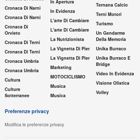
In Apertura
Ternana Calcio
Cronaca Di Narni
In Evidenza
Terni Motori
Cronaca Di Narni
L'arte Di Cambiare
Turismo
Cronaca Di
L'arte Di Cambiare
Orvieto
Un Gendarme
La Nutrizionista
Della Memoria
Cronaca Di Terni
La Vignetta Di Pier
Unika Burraco
Cronaca Di Terni
La Vignetta Di Pier
Unika Burraco E
Cronaca Umbria
Bridge
Marketing
Cronaca Umbria
Video In Evidenza
MOTOCICLISMO
Cultura
Visione Olistica
Musica
Culture
Volley
Sotterranee
Musica
Preferenze privacy
Modifica le preferenze privacy