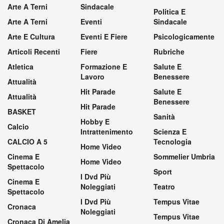
Arte A Terni
Sindacale
Politica E
Arte A Terni
Eventi
Sindacale
Arte E Cultura
Eventi E Fiere
Psicologicamente
Articoli Recenti
Fiere
Rubriche
Atletica
Formazione E
Salute E
Lavoro
Benessere
Attualità
Hit Parade
Salute E
Attualità
Benessere
Hit Parade
BASKET
Sanità
Hobby E
Calcio
Intrattenimento
Scienza E
CALCIO A 5
Tecnologia
Home Video
Cinema E
Sommelier Umbria
Home Video
Spettacolo
Sport
I Dvd Più
Cinema E
Noleggiati
Teatro
Spettacolo
I Dvd Più
Tempus Vitae
Cronaca
Noleggiati
Tempus Vitae
Cronaca Di Amelia