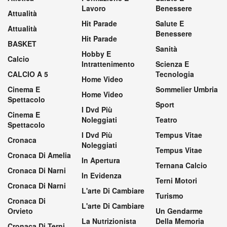
Lavoro
Benessere
Attualità
Hit Parade
Salute E
Attualità
Benessere
Hit Parade
BASKET
Sanità
Hobby E
Calcio
Intrattenimento
Scienza E
CALCIO A 5
Tecnologia
Home Video
Cinema E
Sommelier Umbria
Home Video
Spettacolo
Sport
I Dvd Più
Cinema E
Noleggiati
Teatro
Spettacolo
I Dvd Più
Tempus Vitae
Cronaca
Noleggiati
Tempus Vitae
Cronaca Di Amelia
In Apertura
Ternana Calcio
Cronaca Di Narni
In Evidenza
Terni Motori
Cronaca Di Narni
L'arte Di Cambiare
Turismo
Cronaca Di
L'arte Di Cambiare
Orvieto
Un Gendarme
La Nutrizionista
Della Memoria
Cronaca Di Terni