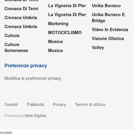
La Vignetta Di Pier
Unika Burraco
Cronaca Di Terni
La Vignetta Di Pier
Unika Burraco E
Cronaca Umbria
Bridge
Marketing
Cronaca Umbria
Video In Evidenza
MOTOCICLISMO
Cultura
Visione Olistica
Musica
Culture
Volley
Sotterranee
Musica
Preferenze privacy
Modifica le preferenze privacy
Contatti
Pubblicità
Privacy
Termini di utilizzo
Powered by
Meta Digitale