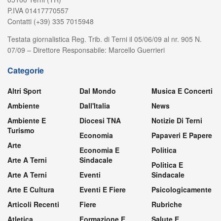
P.IVA 01417770557
Contatti (+39) 335 7015948
Testata giornalistica Reg. Trib. di Terni il 05/06/09 al nr. 905 N.
07/09 – Direttore Responsabile: Marcello Guerrieri
Categorie
Altri Sport
Dal Mondo
Musica E Concerti
Ambiente
Dall'Italia
News
Ambiente E
Diocesi TNA
Notizie Di Terni
Turismo
Economia
Papaveri E Papere
Arte
Economia E
Politica
Arte A Terni
Sindacale
Politica E
Arte A Terni
Eventi
Sindacale
Arte E Cultura
Eventi E Fiere
Psicologicamente
Articoli Recenti
Fiere
Rubriche
Atletica
Formazione E
Salute E