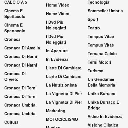
CALCIO A 5
Tecnologia
Home Video
Cinema E
Sommelier Umbria
Home Video
Spettacolo
Sport
I Dvd Più
Cinema E
Noleggiati
Teatro
Spettacolo
I Dvd Più
Tempus Vitae
Cronaca
Noleggiati
Tempus Vitae
Cronaca Di Amelia
In Apertura
Ternana Calcio
Cronaca Di Narni
In Evidenza
Terni Motori
Cronaca Di Narni
L'arte Di Cambiare
Turismo
Cronaca Di
L'arte Di Cambiare
Orvieto
Un Gendarme
La Nutrizionista
Della Memoria
Cronaca Di Terni
La Vignetta Di Pier
Unika Burraco
Cronaca Di Terni
La Vignetta Di Pier
Unika Burraco E
Cronaca Umbria
Bridge
Marketing
Cronaca Umbria
Video In Evidenza
MOTOCICLISMO
Cultura
Visione Olistica
Musica