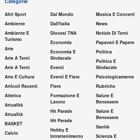
Categorie
Altri Sport
Dal Mondo
Musica E Concerti
Ambiente
Dall'Italia
News
Ambiente E
Diocesi TNA
Notizie Di Terni
Turismo
Economia
Papaveri E Papere
Arte
Economia E
Politica
Arte A Terni
Sindacale
Politica E
Arte A Terni
Eventi
Sindacale
Arte E Cultura
Eventi E Fiere
Psicologicamente
Articoli Recenti
Fiere
Rubriche
Atletica
Formazione E
Salute E
Lavoro
Benessere
Attualità
Hit Parade
Salute E
Attualità
Benessere
Hit Parade
BASKET
Sanità
Hobby E
Calcio
Intrattenimento
Scienza E