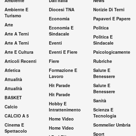
Ambiente
Dall'Italia
News
Ambiente E
Diocesi TNA
Notizie Di Terni
Turismo
Economia
Papaveri E Papere
Arte
Economia E
Politica
Arte A Terni
Sindacale
Politica E
Arte A Terni
Eventi
Sindacale
Arte E Cultura
Eventi E Fiere
Psicologicamente
Articoli Recenti
Fiere
Rubriche
Atletica
Formazione E
Salute E
Lavoro
Benessere
Attualità
Hit Parade
Salute E
Attualità
Benessere
Hit Parade
BASKET
Sanità
Hobby E
Calcio
Intrattenimento
Scienza E
CALCIO A 5
Tecnologia
Home Video
Cinema E
Sommelier Umbria
Home Video
Spettacolo
Sport