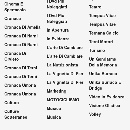
I Dvd Più
Cinema E
Noleggiati
Teatro
Spettacolo
I Dvd Più
Tempus Vitae
Cronaca
Noleggiati
Tempus Vitae
Cronaca Di Amelia
In Apertura
Ternana Calcio
Cronaca Di Narni
In Evidenza
Terni Motori
Cronaca Di Narni
L'arte Di Cambiare
Turismo
Cronaca Di
L'arte Di Cambiare
Orvieto
Un Gendarme
La Nutrizionista
Della Memoria
Cronaca Di Terni
La Vignetta Di Pier
Unika Burraco
Cronaca Di Terni
La Vignetta Di Pier
Unika Burraco E
Cronaca Umbria
Bridge
Marketing
Cronaca Umbria
Video In Evidenza
MOTOCICLISMO
Cultura
Visione Olistica
Musica
Culture
Volley
Sotterranee
Musica