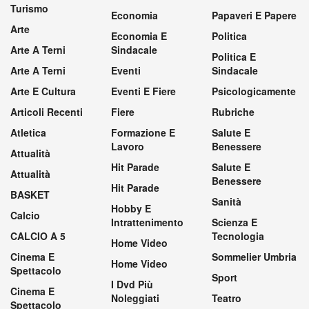
Turismo
Economia
Papaveri E Papere
Arte
Economia E
Politica
Arte A Terni
Sindacale
Politica E
Arte A Terni
Eventi
Sindacale
Arte E Cultura
Eventi E Fiere
Psicologicamente
Articoli Recenti
Fiere
Rubriche
Atletica
Formazione E
Salute E
Lavoro
Benessere
Attualità
Hit Parade
Salute E
Attualità
Benessere
Hit Parade
BASKET
Sanità
Hobby E
Calcio
Intrattenimento
Scienza E
CALCIO A 5
Tecnologia
Home Video
Cinema E
Sommelier Umbria
Home Video
Spettacolo
Sport
I Dvd Più
Cinema E
Noleggiati
Teatro
Spettacolo