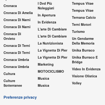
I Dvd Più
Tempus Vitae
Cronaca
Noleggiati
Tempus Vitae
Cronaca Di Amelia
In Apertura
Ternana Calcio
Cronaca Di Narni
In Evidenza
Terni Motori
Cronaca Di Narni
L'arte Di Cambiare
Turismo
Cronaca Di
L'arte Di Cambiare
Orvieto
Un Gendarme
La Nutrizionista
Della Memoria
Cronaca Di Terni
La Vignetta Di Pier
Unika Burraco
Cronaca Di Terni
La Vignetta Di Pier
Unika Burraco E
Cronaca Umbria
Bridge
Marketing
Cronaca Umbria
Video In Evidenza
MOTOCICLISMO
Cultura
Visione Olistica
Musica
Culture
Volley
Sotterranee
Musica
Preferenze privacy