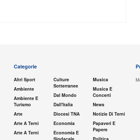
Categorie
P
Altri Sport
Culture
Musica
Mo
Sotterranee
Ambiente
Musica E
Dal Mondo
Concerti
Ambiente E
Turismo
Dall'Italia
News
Arte
Diocesi TNA
Notizie Di Terni
Arte A Terni
Economia
Papaveri E
Papere
Arte A Terni
Economia E
Sindacale
Politica