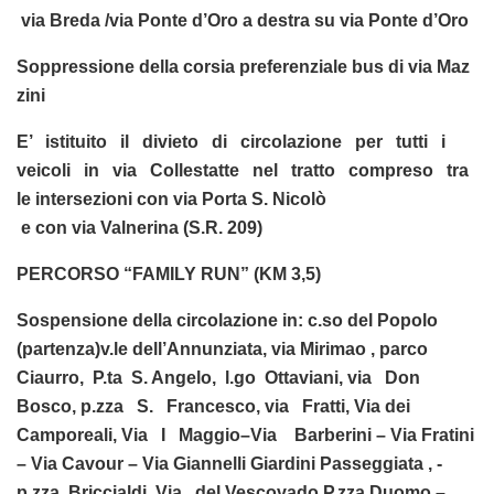
via Breda /via Ponte d’Oro a destra su via Ponte d’Oro
Soppressione della corsia preferenziale bus di via Maz
zini
E’ istituito il divieto di circolazione per tutti i
veicoli in via Collestatte nel tratto compreso tra
le intersezioni con via Porta S. Nicolò
e con via Valnerina (S.R. 209)
PERCORSO “FAMILY RUN” (KM 3,5)
Sospensione della circolazione in: c.so del Popolo
(partenza)­v.le dell’Annunziata­, via Mirimao ­, parco
Ciaurro, ­ P.ta S. Angelo, ­ l.go Ottaviani­, via Don
Bosco, ­p.zza S. Francesco, ­via Fratti­, Via dei
Camporeali­, Via I Maggio–Via Barberini – Via Fratini
– Via Cavour – Via Giannelli­ Giardini Passeggiata , ­
p.zza Briccialdi­, Via del Vescovado­ P.zza Duomo –