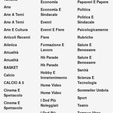
Economia
Papaveri E Papere
Arte
Economia E
Politica
Arte A Terni
Sindacale
Politica E
Arte A Terni
Eventi
Sindacale
Arte E Cultura
Eventi E Fiere
Psicologicamente
Articoli Recenti
Fiere
Rubriche
Atletica
Formazione E
Salute E
Lavoro
Benessere
Attualità
Hit Parade
Salute E
Attualità
Benessere
Hit Parade
BASKET
Sanità
Hobby E
Calcio
Intrattenimento
Scienza E
CALCIO A 5
Tecnologia
Home Video
Cinema E
Sommelier Umbria
Home Video
Spettacolo
Sport
I Dvd Più
Cinema E
Noleggiati
Teatro
Spettacolo
I Dvd Più
Tempus Vitae