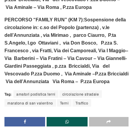
Via Aminale – Via Roma , P.zza Europa
PERCORSO “FAMILY RUN” (KM 7):Sospensione della
circolazione in: c.so del Popolo (partenza) ,­ v.le
dell’Annunziata ­, via Mirimao , ­ parco Ciaurro, ­ P.ta
S.Angelo, ­l.go Ottaviani , ­ via Don Bosco, ­ P.zza S.
Francesco ­, via Fratti­, Via dei Camporeali, ­Via I Maggio–
Via Barberini – Via Fratini – Via Cavour – Via Giannelli­
Giardini Passeggiata ­, p.zza Briccialdi, ­Via del
Vescovado­ P.zza Duomo , Via Aminale –P.zza Briccialdi
­ Via dell’Annunziata ­ Via Roma – P.zza Europa
Tag:
amatori podistica terni
circolazione stradale
maratona di san valentino
Terni
Traffico