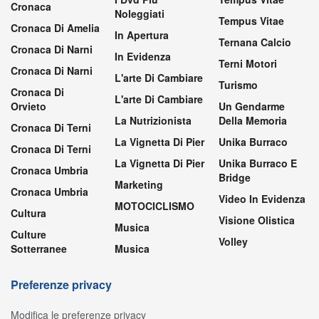
Cronaca
Noleggiati
Tempus Vitae
Cronaca Di Amelia
In Apertura
Ternana Calcio
Cronaca Di Narni
In Evidenza
Terni Motori
Cronaca Di Narni
L'arte Di Cambiare
Turismo
Cronaca Di
L'arte Di Cambiare
Orvieto
Un Gendarme
La Nutrizionista
Della Memoria
Cronaca Di Terni
La Vignetta Di Pier
Unika Burraco
Cronaca Di Terni
La Vignetta Di Pier
Unika Burraco E
Cronaca Umbria
Bridge
Marketing
Cronaca Umbria
Video In Evidenza
MOTOCICLISMO
Cultura
Visione Olistica
Musica
Culture
Volley
Sotterranee
Musica
Preferenze privacy
Modifica le preferenze privacy