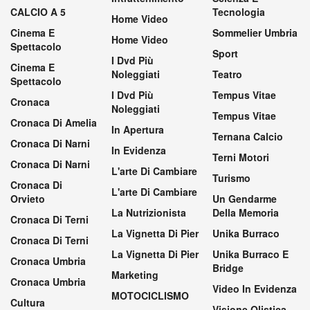
CALCIO A 5
Tecnologia
Home Video
Cinema E
Sommelier Umbria
Home Video
Spettacolo
Sport
I Dvd Più
Cinema E
Noleggiati
Teatro
Spettacolo
I Dvd Più
Tempus Vitae
Cronaca
Noleggiati
Tempus Vitae
Cronaca Di Amelia
In Apertura
Ternana Calcio
Cronaca Di Narni
In Evidenza
Terni Motori
Cronaca Di Narni
L'arte Di Cambiare
Turismo
Cronaca Di
L'arte Di Cambiare
Orvieto
Un Gendarme
La Nutrizionista
Della Memoria
Cronaca Di Terni
La Vignetta Di Pier
Unika Burraco
Cronaca Di Terni
La Vignetta Di Pier
Unika Burraco E
Cronaca Umbria
Bridge
Marketing
Cronaca Umbria
Video In Evidenza
MOTOCICLISMO
Cultura
Visione Olistica