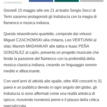
CONDIVISIONI
Giovedì 15 maggio
alle
ore 21
al
teatro Sergio Secci
di
Terni saranno protagonisti gli
Indialucia
con la magia di
flamenco e musica indiana.
Questo straordinario quartetto, composto dai virtuosi
Miguel CZACHOWSKI
alla chitarra,
Leo VERTUNNI
al
sitar,
Manish MADANKAR
alle tabla e
Isaac PEÑA
GONZÁLEZ
al cajón, presenta un progetto musicale che
fonde la passione del flamenco con la profondità della
musica classica indiana, creando un linguaggio sonoro
inedito e affascinante.
Con vent’anni di attività alle spalle, oltre 400 concerti in 31
paesi e un pubblico devoto in ogni angolo del globo, gli
Indialucia
si sono affermati come una realtà artistica di
spicco, ricevendo numerosi premi e il plauso della critica
specializzata.