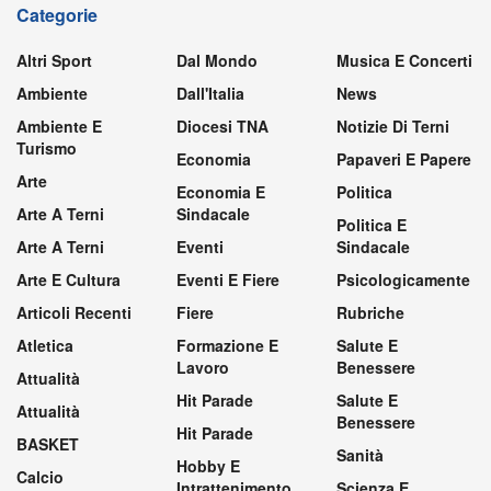
Categorie
Altri Sport
Dal Mondo
Musica E Concerti
Ambiente
Dall'Italia
News
Ambiente E
Diocesi TNA
Notizie Di Terni
Turismo
Economia
Papaveri E Papere
Arte
Economia E
Politica
Arte A Terni
Sindacale
Politica E
Arte A Terni
Eventi
Sindacale
Arte E Cultura
Eventi E Fiere
Psicologicamente
Articoli Recenti
Fiere
Rubriche
Atletica
Formazione E
Salute E
Lavoro
Benessere
Attualità
Hit Parade
Salute E
Attualità
Benessere
Hit Parade
BASKET
Sanità
Hobby E
Calcio
Intrattenimento
Scienza E