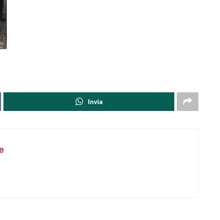
Invia
e