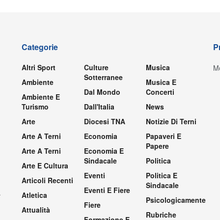
Categorie
P
Altri Sport
Culture
Musica
Mo
Sotterranee
Ambiente
Musica E
Dal Mondo
Concerti
Ambiente E
Turismo
Dall'Italia
News
Arte
Diocesi TNA
Notizie Di Terni
Arte A Terni
Economia
Papaveri E
Papere
Arte A Terni
Economia E
Sindacale
Politica
Arte E Cultura
Eventi
Politica E
Articoli Recenti
Sindacale
Eventi E Fiere
.
Atletica
Psicologicamente
Fiere
Attualità
Rubriche
Formazione E