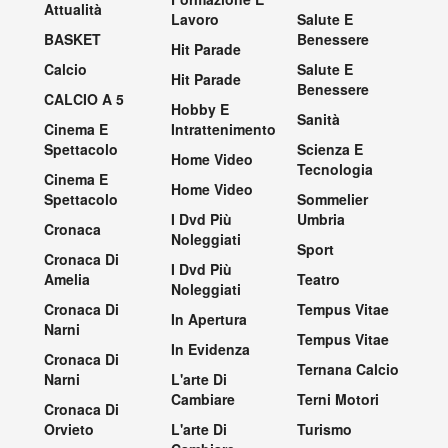
Attualità
Lavoro
Salute E
BASKET
Benessere
Hit Parade
Calcio
Salute E
Hit Parade
Benessere
CALCIO A 5
Hobby E
Sanità
Cinema E
Intrattenimento
Spettacolo
Scienza E
Home Video
Tecnologia
Cinema E
Home Video
Spettacolo
Sommelier
I Dvd Più
Umbria
Cronaca
Noleggiati
Sport
Cronaca Di
I Dvd Più
Amelia
Teatro
Noleggiati
Cronaca Di
Tempus Vitae
In Apertura
Narni
Tempus Vitae
In Evidenza
Cronaca Di
Ternana Calcio
Narni
L'arte Di
Cambiare
Terni Motori
Cronaca Di
Orvieto
L'arte Di
Turismo