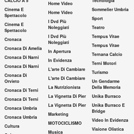
CALCIO A 5
Tecnologia
Home Video
Cinema E
Sommelier Umbria
Home Video
Spettacolo
Sport
I Dvd Più
Cinema E
Noleggiati
Teatro
Spettacolo
I Dvd Più
Tempus Vitae
Cronaca
Noleggiati
Tempus Vitae
Cronaca Di Amelia
In Apertura
Ternana Calcio
Cronaca Di Narni
In Evidenza
Terni Motori
Cronaca Di Narni
L'arte Di Cambiare
Turismo
Cronaca Di
L'arte Di Cambiare
Orvieto
Un Gendarme
La Nutrizionista
Della Memoria
Cronaca Di Terni
La Vignetta Di Pier
Unika Burraco
Cronaca Di Terni
La Vignetta Di Pier
Unika Burraco E
Cronaca Umbria
Bridge
Marketing
Cronaca Umbria
Video In Evidenza
MOTOCICLISMO
Cultura
Visione Olistica
Musica