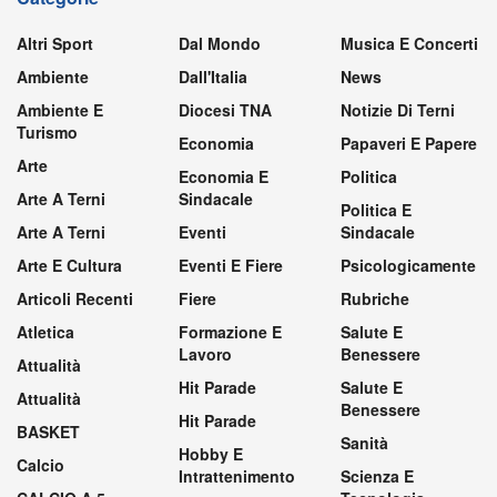
Altri Sport
Dal Mondo
Musica E Concerti
Ambiente
Dall'Italia
News
Ambiente E
Diocesi TNA
Notizie Di Terni
Turismo
Economia
Papaveri E Papere
Arte
Economia E
Politica
Arte A Terni
Sindacale
Politica E
Arte A Terni
Eventi
Sindacale
Arte E Cultura
Eventi E Fiere
Psicologicamente
Articoli Recenti
Fiere
Rubriche
Atletica
Formazione E
Salute E
Lavoro
Benessere
Attualità
Hit Parade
Salute E
Attualità
Benessere
Hit Parade
BASKET
Sanità
Hobby E
Calcio
Intrattenimento
Scienza E