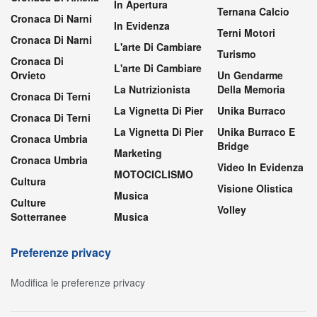
In Apertura
Ternana Calcio
Cronaca Di Narni
In Evidenza
Terni Motori
Cronaca Di Narni
L'arte Di Cambiare
Turismo
Cronaca Di
L'arte Di Cambiare
Orvieto
Un Gendarme
La Nutrizionista
Della Memoria
Cronaca Di Terni
La Vignetta Di Pier
Unika Burraco
Cronaca Di Terni
La Vignetta Di Pier
Unika Burraco E
Cronaca Umbria
Bridge
Marketing
Cronaca Umbria
Video In Evidenza
MOTOCICLISMO
Cultura
Visione Olistica
Musica
Culture
Volley
Sotterranee
Musica
Preferenze privacy
Modifica le preferenze privacy