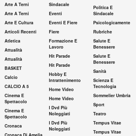
Arte A Terni
Sindacale
Politica E
Arte A Terni
Eventi
Sindacale
Arte E Cultura
Eventi E Fiere
Psicologicamente
Articoli Recenti
Fiere
Rubriche
Atletica
Formazione E
Salute E
Lavoro
Benessere
Attualità
Hit Parade
Salute E
Attualità
Benessere
Hit Parade
BASKET
Sanità
Hobby E
Calcio
Intrattenimento
Scienza E
CALCIO A 5
Tecnologia
Home Video
Cinema E
Sommelier Umbria
Home Video
Spettacolo
Sport
I Dvd Più
Cinema E
Noleggiati
Teatro
Spettacolo
I Dvd Più
Tempus Vitae
Cronaca
Noleggiati
Tempus Vitae
Cronaca Di Amelia