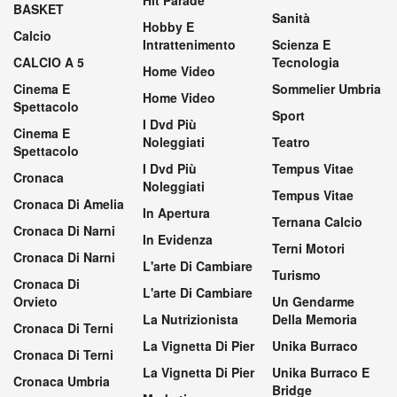
Hit Parade
BASKET
Sanità
Hobby E
Calcio
Intrattenimento
Scienza E
CALCIO A 5
Tecnologia
Home Video
Cinema E
Sommelier Umbria
Home Video
Spettacolo
Sport
I Dvd Più
Cinema E
Noleggiati
Teatro
Spettacolo
I Dvd Più
Tempus Vitae
Cronaca
Noleggiati
Tempus Vitae
Cronaca Di Amelia
In Apertura
Ternana Calcio
Cronaca Di Narni
In Evidenza
Terni Motori
Cronaca Di Narni
L'arte Di Cambiare
Turismo
Cronaca Di
L'arte Di Cambiare
Orvieto
Un Gendarme
La Nutrizionista
Della Memoria
Cronaca Di Terni
La Vignetta Di Pier
Unika Burraco
Cronaca Di Terni
La Vignetta Di Pier
Unika Burraco E
Cronaca Umbria
Bridge