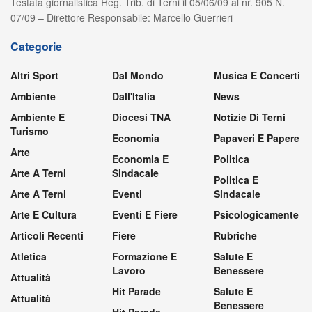
Testata giornalistica Reg. Trib. di Terni il 05/06/09 al nr. 905 N.
07/09 – Direttore Responsabile: Marcello Guerrieri
Categorie
Altri Sport
Dal Mondo
Musica E Concerti
Ambiente
Dall'Italia
News
Ambiente E
Diocesi TNA
Notizie Di Terni
Turismo
Economia
Papaveri E Papere
Arte
Economia E
Politica
Arte A Terni
Sindacale
Politica E
Arte A Terni
Eventi
Sindacale
Arte E Cultura
Eventi E Fiere
Psicologicamente
Articoli Recenti
Fiere
Rubriche
Atletica
Formazione E
Salute E
Lavoro
Benessere
Attualità
Hit Parade
Salute E
Attualità
Benessere