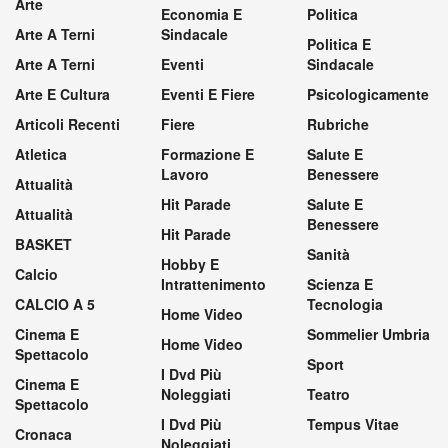
Arte
Economia E
Politica
Arte A Terni
Sindacale
Politica E
Arte A Terni
Eventi
Sindacale
Arte E Cultura
Eventi E Fiere
Psicologicamente
Articoli Recenti
Fiere
Rubriche
Atletica
Formazione E
Salute E
Lavoro
Benessere
Attualità
Hit Parade
Salute E
Attualità
Benessere
Hit Parade
BASKET
Sanità
Hobby E
Calcio
Intrattenimento
Scienza E
CALCIO A 5
Tecnologia
Home Video
Cinema E
Sommelier Umbria
Home Video
Spettacolo
Sport
I Dvd Più
Cinema E
Noleggiati
Teatro
Spettacolo
I Dvd Più
Tempus Vitae
Cronaca
Noleggiati