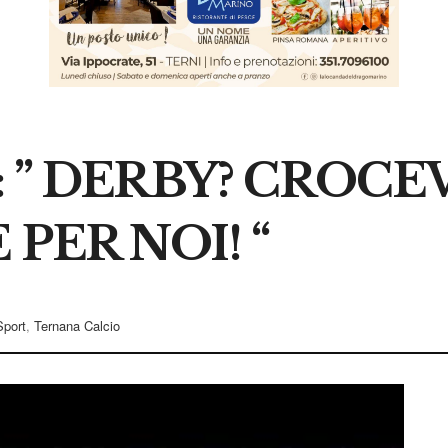
” DERBY? CROCE
PER NOI! “
Sport
,
Ternana Calcio