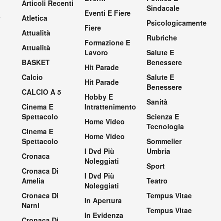
Articoli Recenti
Sindacale
Eventi E Fiere
.
Atletica
Psicologicamente
Fiere
Attualità
Rubriche
Formazione E
Attualità
Lavoro
Salute E
BASKET
Benessere
Hit Parade
Calcio
Salute E
Hit Parade
Benessere
CALCIO A 5
Hobby E
Sanità
Cinema E
Intrattenimento
Spettacolo
Scienza E
Home Video
Tecnologia
Cinema E
Home Video
Spettacolo
Sommelier
I Dvd Più
Umbria
Cronaca
Noleggiati
Sport
Cronaca Di
I Dvd Più
Amelia
Teatro
Noleggiati
Cronaca Di
Tempus Vitae
In Apertura
Narni
Tempus Vitae
In Evidenza
Cronaca Di