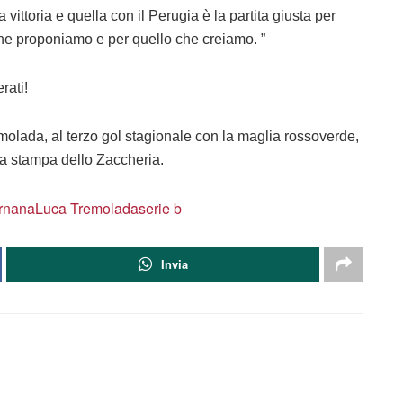
a vittoria e quella con il Perugia è la partita giusta per
che proponiamo e per quello che creiamo. ”
rati!
molada, al terzo gol stagionale con la maglia rossoverde,
la stampa dello Zaccheria.
rnana
Luca Tremolada
serie b
Invia