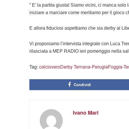
” E’ la partita giusta! Siamo vicini, ci manca solo l
iniziare a marciare come meritiamo per il gioco 
E allora fiduciosi aspettiamo che sia derby al Libe
Vi proponiamo l’intervista integrale con Luca Tre
rilasciata a MEP RADIO ieri pomeriggio nella sa
Tag:
calciovero
Derby Ternana-Perugia
Foggia-Te
Condividi
Ivano Mari