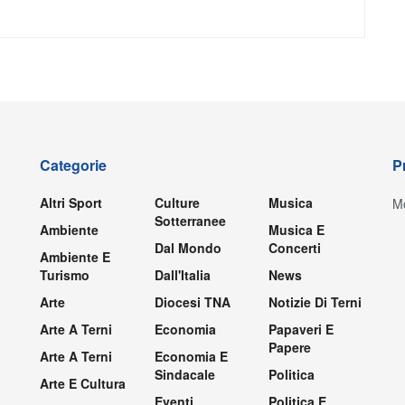
Categorie
P
Altri Sport
Culture
Musica
Mo
Sotterranee
Ambiente
Musica E
Dal Mondo
Concerti
Ambiente E
Turismo
Dall'Italia
News
Arte
Diocesi TNA
Notizie Di Terni
Arte A Terni
Economia
Papaveri E
Papere
Arte A Terni
Economia E
Sindacale
Politica
Arte E Cultura
Eventi
Politica E