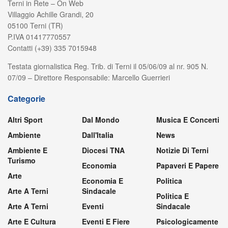
Terni in Rete – On Web
Villaggio Achille Grandi, 20
05100 Terni (TR)
P.IVA 01417770557
Contatti (+39) 335 7015948
Testata giornalistica Reg. Trib. di Terni il 05/06/09 al nr. 905 N.
07/09 – Direttore Responsabile: Marcello Guerrieri
Categorie
Altri Sport
Dal Mondo
Musica E Concerti
Ambiente
Dall'Italia
News
Ambiente E
Diocesi TNA
Notizie Di Terni
Turismo
Economia
Papaveri E Papere
Arte
Economia E
Politica
Arte A Terni
Sindacale
Politica E
Arte A Terni
Eventi
Sindacale
Arte E Cultura
Eventi E Fiere
Psicologicamente