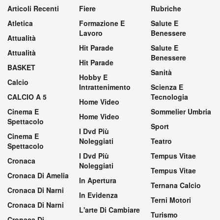
Articoli Recenti
Fiere
Rubriche
Atletica
Formazione E
Salute E
Lavoro
Benessere
Attualità
Hit Parade
Salute E
Attualità
Benessere
Hit Parade
BASKET
Sanità
Hobby E
Calcio
Intrattenimento
Scienza E
CALCIO A 5
Tecnologia
Home Video
Cinema E
Sommelier Umbria
Home Video
Spettacolo
Sport
I Dvd Più
Cinema E
Noleggiati
Teatro
Spettacolo
I Dvd Più
Tempus Vitae
Cronaca
Noleggiati
Tempus Vitae
Cronaca Di Amelia
In Apertura
Ternana Calcio
Cronaca Di Narni
In Evidenza
Terni Motori
Cronaca Di Narni
L'arte Di Cambiare
Turismo
Cronaca Di