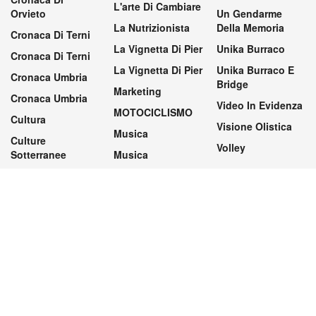
L'arte Di Cambiare
Orvieto
Un Gendarme
La Nutrizionista
Della Memoria
Cronaca Di Terni
La Vignetta Di Pier
Unika Burraco
Cronaca Di Terni
La Vignetta Di Pier
Unika Burraco E
Cronaca Umbria
Bridge
Marketing
Cronaca Umbria
Video In Evidenza
MOTOCICLISMO
Cultura
Visione Olistica
Musica
Culture
Volley
Sotterranee
Musica
Preferenze privacy
Modifica le preferenze privacy
Contatti
Pubblicità
Privacy
Termini di utilizzo
Powered by
Meta Digitale