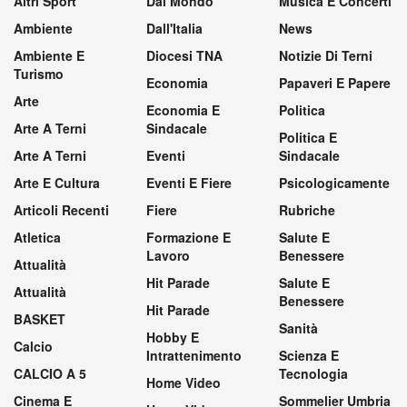
Altri Sport
Dal Mondo
Musica E Concerti
Ambiente
Dall'Italia
News
Ambiente E
Diocesi TNA
Notizie Di Terni
Turismo
Economia
Papaveri E Papere
Arte
Economia E
Politica
Arte A Terni
Sindacale
Politica E
Arte A Terni
Eventi
Sindacale
Arte E Cultura
Eventi E Fiere
Psicologicamente
Articoli Recenti
Fiere
Rubriche
Atletica
Formazione E
Salute E
Lavoro
Benessere
Attualità
Hit Parade
Salute E
Attualità
Benessere
Hit Parade
BASKET
Sanità
Hobby E
Calcio
Intrattenimento
Scienza E
CALCIO A 5
Tecnologia
Home Video
Cinema E
Sommelier Umbria