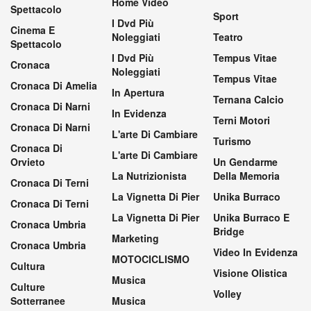
Home Video
Spettacolo
Sport
I Dvd Più
Cinema E
Noleggiati
Teatro
Spettacolo
I Dvd Più
Tempus Vitae
Cronaca
Noleggiati
Tempus Vitae
Cronaca Di Amelia
In Apertura
Ternana Calcio
Cronaca Di Narni
In Evidenza
Terni Motori
Cronaca Di Narni
L'arte Di Cambiare
Turismo
Cronaca Di
L'arte Di Cambiare
Orvieto
Un Gendarme
La Nutrizionista
Della Memoria
Cronaca Di Terni
La Vignetta Di Pier
Unika Burraco
Cronaca Di Terni
La Vignetta Di Pier
Unika Burraco E
Cronaca Umbria
Bridge
Marketing
Cronaca Umbria
Video In Evidenza
MOTOCICLISMO
Cultura
Visione Olistica
Musica
Culture
Volley
Sotterranee
Musica