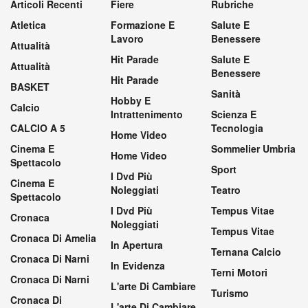
Articoli Recenti
Fiere
Rubriche
Atletica
Formazione E
Salute E
Lavoro
Benessere
Attualità
Hit Parade
Salute E
Attualità
Benessere
Hit Parade
BASKET
Sanità
Hobby E
Calcio
Intrattenimento
Scienza E
CALCIO A 5
Tecnologia
Home Video
Cinema E
Sommelier Umbria
Home Video
Spettacolo
Sport
I Dvd Più
Cinema E
Noleggiati
Teatro
Spettacolo
I Dvd Più
Tempus Vitae
Cronaca
Noleggiati
Tempus Vitae
Cronaca Di Amelia
In Apertura
Ternana Calcio
Cronaca Di Narni
In Evidenza
Terni Motori
Cronaca Di Narni
L'arte Di Cambiare
Turismo
Cronaca Di
L'arte Di Cambiare