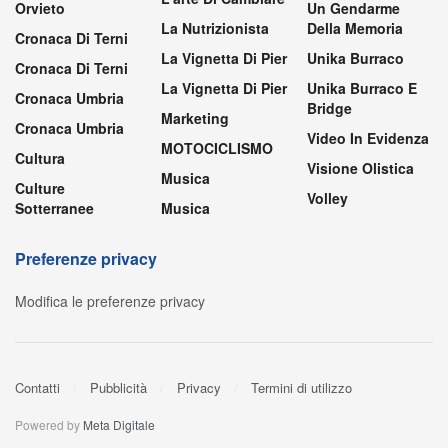
Orvieto
Un Gendarme
La Nutrizionista
Della Memoria
Cronaca Di Terni
La Vignetta Di Pier
Unika Burraco
Cronaca Di Terni
La Vignetta Di Pier
Unika Burraco E
Cronaca Umbria
Bridge
Marketing
Cronaca Umbria
Video In Evidenza
MOTOCICLISMO
Cultura
Visione Olistica
Musica
Culture
Volley
Sotterranee
Musica
Preferenze privacy
Modifica le preferenze privacy
Contatti
Pubblicità
Privacy
Termini di utilizzo
Powered by
Meta Digitale