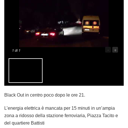
-
+
1
di 1
Black Out in centro poco dopo le ore 21.
L’energia elettrica è mancata per 15 minuti in un’ampia
zona a ridosso della stazione ferroviaria, Piazza Tacito e
del quartiere Battisti