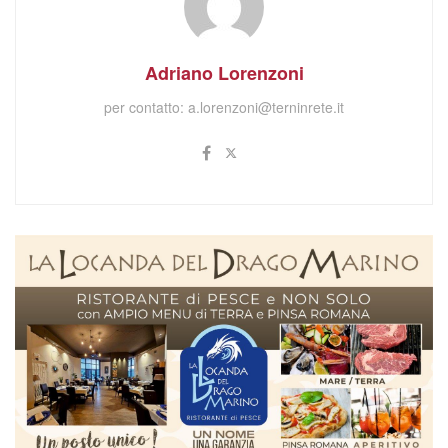
Adriano Lorenzoni
per contatto:
a.lorenzoni@terninrete.it