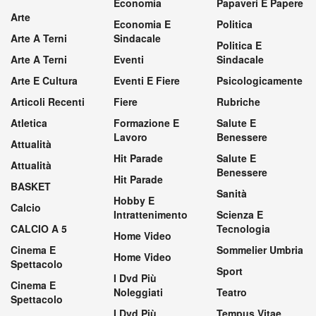
Economia
Papaveri E Papere
Arte
Economia E
Politica
Arte A Terni
Sindacale
Politica E
Arte A Terni
Eventi
Sindacale
Arte E Cultura
Eventi E Fiere
Psicologicamente
Articoli Recenti
Fiere
Rubriche
Atletica
Formazione E
Salute E
Lavoro
Benessere
Attualità
Hit Parade
Salute E
Attualità
Benessere
Hit Parade
BASKET
Sanità
Hobby E
Calcio
Intrattenimento
Scienza E
CALCIO A 5
Tecnologia
Home Video
Cinema E
Sommelier Umbria
Home Video
Spettacolo
Sport
I Dvd Più
Cinema E
Noleggiati
Teatro
Spettacolo
I Dvd Più
Tempus Vitae