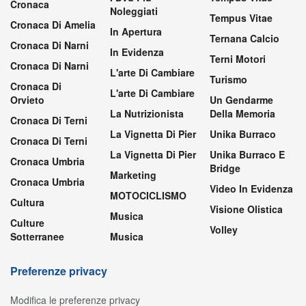
Cronaca
Noleggiati
Tempus Vitae
Cronaca Di Amelia
In Apertura
Ternana Calcio
Cronaca Di Narni
In Evidenza
Terni Motori
Cronaca Di Narni
L'arte Di Cambiare
Turismo
Cronaca Di
L'arte Di Cambiare
Orvieto
Un Gendarme
La Nutrizionista
Della Memoria
Cronaca Di Terni
La Vignetta Di Pier
Unika Burraco
Cronaca Di Terni
La Vignetta Di Pier
Unika Burraco E
Cronaca Umbria
Bridge
Marketing
Cronaca Umbria
Video In Evidenza
MOTOCICLISMO
Cultura
Visione Olistica
Musica
Culture
Volley
Sotterranee
Musica
Preferenze privacy
Modifica le preferenze privacy