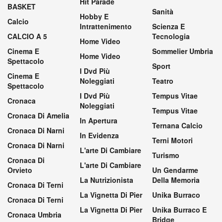
Hit Parade
BASKET
Sanità
Hobby E
Calcio
Intrattenimento
Scienza E
CALCIO A 5
Tecnologia
Home Video
Cinema E
Sommelier Umbria
Home Video
Spettacolo
Sport
I Dvd Più
Cinema E
Noleggiati
Teatro
Spettacolo
I Dvd Più
Tempus Vitae
Cronaca
Noleggiati
Tempus Vitae
Cronaca Di Amelia
In Apertura
Ternana Calcio
Cronaca Di Narni
In Evidenza
Terni Motori
Cronaca Di Narni
L'arte Di Cambiare
Turismo
Cronaca Di
L'arte Di Cambiare
Orvieto
Un Gendarme
La Nutrizionista
Della Memoria
Cronaca Di Terni
La Vignetta Di Pier
Unika Burraco
Cronaca Di Terni
La Vignetta Di Pier
Unika Burraco E
Cronaca Umbria
Bridge