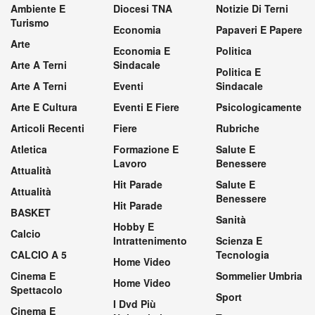
Ambiente E
Diocesi TNA
Notizie Di Terni
Turismo
Economia
Papaveri E Papere
Arte
Economia E
Politica
Arte A Terni
Sindacale
Politica E
Arte A Terni
Eventi
Sindacale
Arte E Cultura
Eventi E Fiere
Psicologicamente
Articoli Recenti
Fiere
Rubriche
Atletica
Formazione E
Salute E
Lavoro
Benessere
Attualità
Hit Parade
Salute E
Attualità
Benessere
Hit Parade
BASKET
Sanità
Hobby E
Calcio
Intrattenimento
Scienza E
CALCIO A 5
Tecnologia
Home Video
Cinema E
Sommelier Umbria
Home Video
Spettacolo
Sport
I Dvd Più
Cinema E