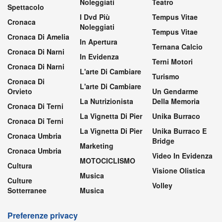
Noleggiati
Teatro
Spettacolo
I Dvd Più
Tempus Vitae
Cronaca
Noleggiati
Tempus Vitae
Cronaca Di Amelia
In Apertura
Ternana Calcio
Cronaca Di Narni
In Evidenza
Terni Motori
Cronaca Di Narni
L'arte Di Cambiare
Turismo
Cronaca Di
L'arte Di Cambiare
Orvieto
Un Gendarme
La Nutrizionista
Della Memoria
Cronaca Di Terni
La Vignetta Di Pier
Unika Burraco
Cronaca Di Terni
La Vignetta Di Pier
Unika Burraco E
Cronaca Umbria
Bridge
Marketing
Cronaca Umbria
Video In Evidenza
MOTOCICLISMO
Cultura
Visione Olistica
Musica
Culture
Volley
Sotterranee
Musica
Preferenze privacy