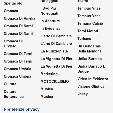
Noleggiati
Teatro
Spettacolo
I Dvd Più
Tempus Vitae
Cronaca
Noleggiati
Tempus Vitae
Cronaca Di Amelia
In Apertura
Ternana Calcio
Cronaca Di Narni
In Evidenza
Terni Motori
Cronaca Di Narni
L'arte Di Cambiare
Turismo
Cronaca Di
L'arte Di Cambiare
Orvieto
Un Gendarme
La Nutrizionista
Della Memoria
Cronaca Di Terni
La Vignetta Di Pier
Unika Burraco
Cronaca Di Terni
La Vignetta Di Pier
Unika Burraco E
Cronaca Umbria
Bridge
Marketing
Cronaca Umbria
Video In Evidenza
MOTOCICLISMO
Cultura
Visione Olistica
Musica
Culture
Volley
Sotterranee
Musica
Preferenze privacy