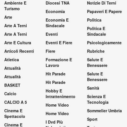
Ambiente E
Diocesi TNA
Notizie Di Terni
Turismo
Economia
Papaveri E Papere
Arte
Economia E
Politica
Arte A Terni
Sindacale
Politica E
Arte A Terni
Eventi
Sindacale
Arte E Cultura
Eventi E Fiere
Psicologicamente
Articoli Recenti
Fiere
Rubriche
Atletica
Formazione E
Salute E
Lavoro
Benessere
Attualità
Hit Parade
Salute E
Attualità
Benessere
Hit Parade
BASKET
Sanità
Hobby E
Calcio
Intrattenimento
Scienza E
CALCIO A 5
Tecnologia
Home Video
Cinema E
Sommelier Umbria
Home Video
Spettacolo
Sport
I Dvd Più
Cinema E