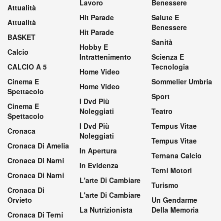
Lavoro
Benessere
Attualità
Hit Parade
Salute E
Attualità
Benessere
Hit Parade
BASKET
Sanità
Hobby E
Calcio
Intrattenimento
Scienza E
CALCIO A 5
Tecnologia
Home Video
Cinema E
Sommelier Umbria
Home Video
Spettacolo
Sport
I Dvd Più
Cinema E
Noleggiati
Teatro
Spettacolo
I Dvd Più
Tempus Vitae
Cronaca
Noleggiati
Tempus Vitae
Cronaca Di Amelia
In Apertura
Ternana Calcio
Cronaca Di Narni
In Evidenza
Terni Motori
Cronaca Di Narni
L'arte Di Cambiare
Turismo
Cronaca Di
L'arte Di Cambiare
Orvieto
Un Gendarme
La Nutrizionista
Della Memoria
Cronaca Di Terni