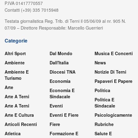
P.IVA 01417770557
Contatti (+39) 335 7015948
Testata giornalistica Reg. Trib. di Terni il 05/06/09 al nr. 905 N.
07/09 – Direttore Responsabile: Marcello Guerrieri
Categorie
Altri Sport
Dal Mondo
Musica E Concerti
Ambiente
Dall'Italia
News
Ambiente E
Diocesi TNA
Notizie Di Terni
Turismo
Economia
Papaveri E Papere
Arte
Economia E
Politica
Arte A Terni
Sindacale
Politica E
Arte A Terni
Eventi
Sindacale
Arte E Cultura
Eventi E Fiere
Psicologicamente
Articoli Recenti
Fiere
Rubriche
Atletica
Formazione E
Salute E