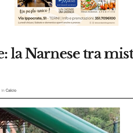
 la Narnese tra miste
in
Calcio