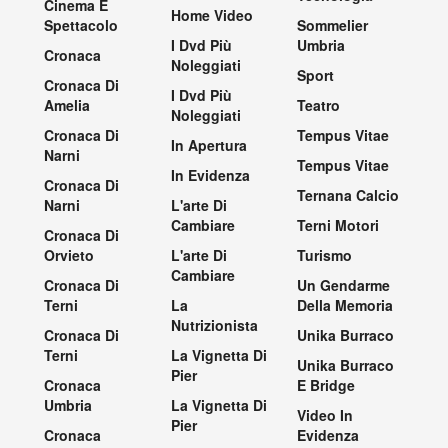
Cinema E
Home Video
Spettacolo
Sommelier
I Dvd Più
Umbria
Cronaca
Noleggiati
Sport
Cronaca Di
I Dvd Più
Amelia
Teatro
Noleggiati
Cronaca Di
Tempus Vitae
In Apertura
Narni
Tempus Vitae
In Evidenza
Cronaca Di
Ternana Calcio
Narni
L'arte Di
Cambiare
Terni Motori
Cronaca Di
Orvieto
L'arte Di
Turismo
Cambiare
Cronaca Di
Un Gendarme
Terni
La
Della Memoria
Nutrizionista
Cronaca Di
Unika Burraco
Terni
La Vignetta Di
Unika Burraco
Pier
Cronaca
E Bridge
Umbria
La Vignetta Di
Video In
Pier
Cronaca
Evidenza