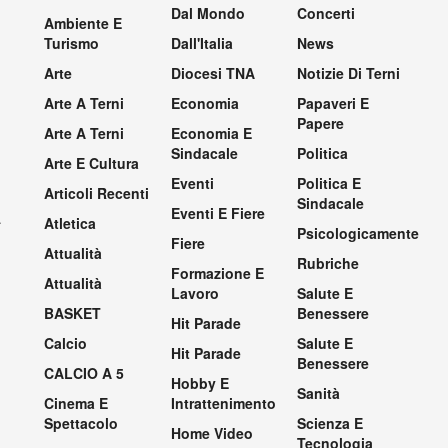
Dal Mondo
Concerti
Ambiente E
Turismo
Dall'Italia
News
Arte
Diocesi TNA
Notizie Di Terni
Arte A Terni
Economia
Papaveri E
Papere
Arte A Terni
Economia E
Sindacale
Politica
Arte E Cultura
Eventi
Politica E
Articoli Recenti
Sindacale
Eventi E Fiere
.
Atletica
Psicologicamente
Fiere
Attualità
Rubriche
Formazione E
Attualità
Lavoro
Salute E
BASKET
Benessere
Hit Parade
Calcio
Salute E
Hit Parade
Benessere
CALCIO A 5
Hobby E
Sanità
Cinema E
Intrattenimento
Spettacolo
Scienza E
Home Video
Tecnologia