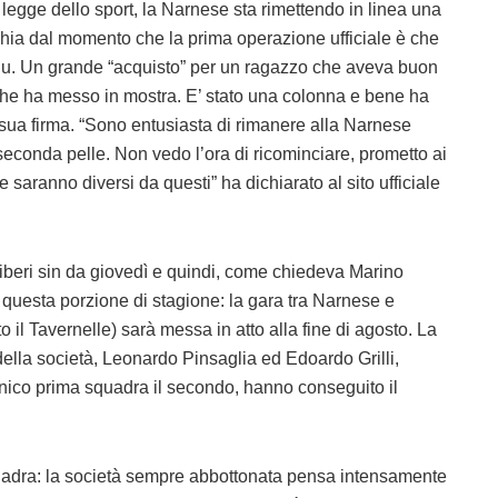
 legge dello sport, la Narnese sta rimettendo in linea una
hia dal momento che la prima operazione ufficiale è che
blu. Un grande “acquisto” per un ragazzo che aveva buon
 che ha messo in mostra. E’ stato una colonna e bene ha
la sua firma. “Sono entusiasta di rimanere alla Narnese
conda pelle. Non vedo l’ora di ricominciare, prometto ai
ne saranno diversi da questi” ha dichiarato al sito ufficiale
i liberi sin da giovedì e quindi, come chiedeva Marino
questa porzione di stagione: la gara tra Narnese e
o il Tavernelle) sarà messa in atto alla fine di agosto. La
lla società, Leonardo Pinsaglia ed Edoardo Grilli,
cnico prima squadra il secondo, hanno conseguito il
uadra: la società sempre abbottonata pensa intensamente